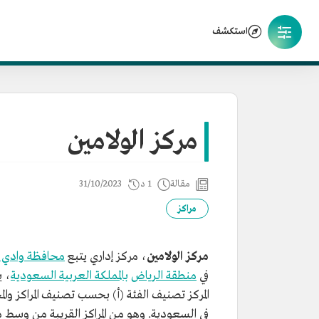
استكشف
مركز الولامين
مقالة
1 د
31/10/2023
مراكز
مركز الولامين
، مركز إداري يتبع
محافظة وادي ا
في
منطقة الرياض
بالمملكة العربية السعودية
، 
المركز تصنيف الفئة (أ) بحسب تصنيف المراكز وال
في السعودية. وهو من المراكز القريبة من وسط