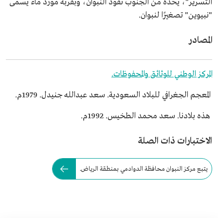
التسرير"، يحده من الجنوب نفود النبوان، وبقربه مورد ماء يسمى
"نبيوين" تصغيرًا لنبوان.
المصادر
المركز الوطني للوثائق والمحفوظات.
المعجم الجغرافي للبلاد السعودية. سعد عبدالله جنيدل. 1979م.
هذه بلادنا. سعد محمد الطخيس. 1992م.
الاختبارات ذات الصلة
يتبع مركز النبوان محافظة الدوادمي بمنطقة الرياض.