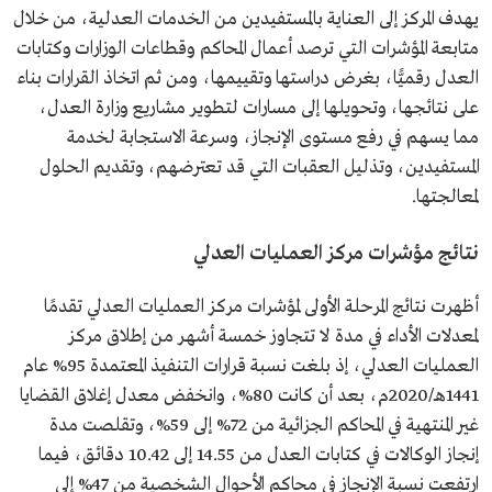
يهدف المركز إلى العناية بالمستفيدين من الخدمات العدلية، من خلال
متابعة المؤشرات التي ترصد أعمال المحاكم وقطاعات الوزارات وكتابات
العدل رقميًّا، بغرض دراستها وتقييمها، ومن ثم اتخاذ القرارات بناء
على نتائجها، وتحويلها إلى مسارات لتطوير مشاريع وزارة العدل،
مما يسهم في رفع مستوى الإنجاز، وسرعة الاستجابة لخدمة
المستفيدين، وتذليل العقبات التي قد تعترضهم، وتقديم الحلول
لمعالجتها.
نتائج مؤشرات مركز العمليات العدلي
أظهرت نتائج المرحلة الأولى لمؤشرات مركز العمليات العدلي تقدمًا
لمعدلات الأداء في مدة لا تتجاوز خمسة أشهر من إطلاق مركز
العمليات العدلي، إذ بلغت نسبة قرارات التنفيذ المعتمدة 95% عام
1441هـ/2020م، بعد أن كانت 80%، وانخفض معدل إغلاق القضايا
غير المنتهية في المحاكم الجزائية من 72% إلى 59%، وتقلصت مدة
إنجاز الوكالات في كتابات العدل من 14.55 إلى 10.42 دقائق، فيما
ارتفعت نسبة الإنجاز في محاكم الأحوال الشخصية من 47% إلى