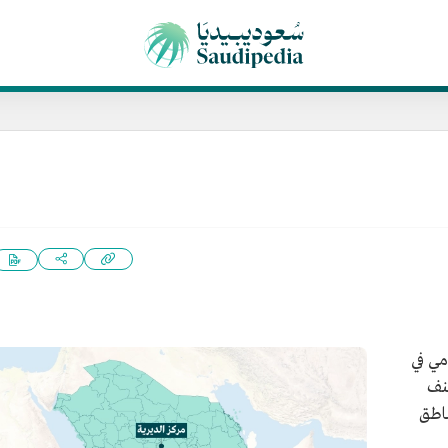
مي في
صنف
ناطق