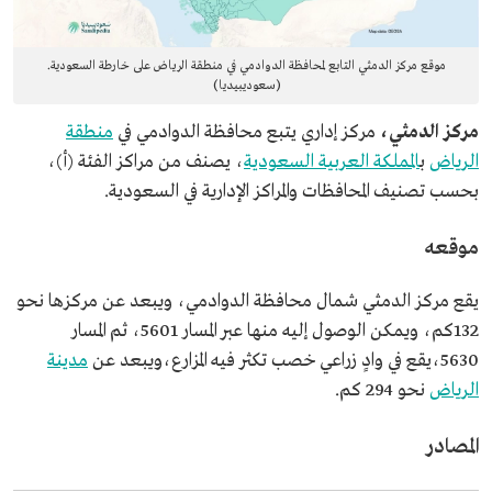
موقع مركز الدمثي التابع لمحافظة الدوادمي في منطقة الرياض على خارطة السعودية.
(سعوديبيديا)
مركز الدمثي،
مركز إداري يتبع محافظة الدوادمي في
منطقة
الرياض
ب
المملكة العربية السعودية
، يصنف من مراكز الفئة (أ)،
بحسب تصنيف المحافظات والمراكز الإدارية في السعودية.
موقعه
يقع مركز الدمثي شمال محافظة الدوادمي، ويبعد عن مركزها نحو
132كم، ويمكن الوصول إليه منها عبر المسار 5601، ثم المسار
5630،يقع في وادٍ زراعي خصب تكثر فيه المزارع،ويبعد عن
مدينة
الرياض
نحو 294 كم.
المصادر