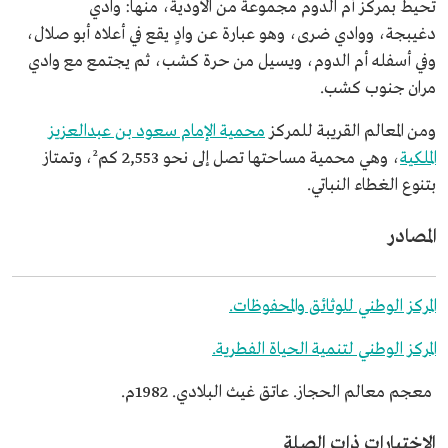
تحيط بمركز أم الدوم مجموعة من الأودية، منها: وادي
دغيبجة، ووادي ضرى، وهو عبارة عن وادٍ يقع في أعلاه أبو صلال،
وفي أسفله أم الدوم، ويسيل من حرة كشب، ثم يجتمع مع وادي
مران جنوب كشب.
ومن المعالم القريبة للمركز
محمية الإمام سعود بن عبدالعزيز
الملكية
، وهي محمية مساحتها تصل إلى نحو 2,553 كم²، وتمتاز
بتنوع الغطاء النباتي.
المصادر
المركز الوطني للوثائق والمحفوظات.
المركز الوطني لتنمية الحياة الفطرية.
معجم معالم الحجاز. عاتق غيث البلادي. 1982م.
الاختبارات ذات الصلة