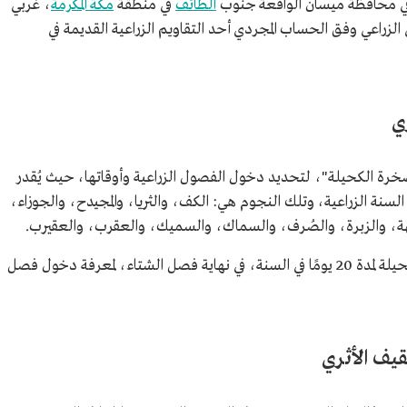
ي محافظة ميسان الواقعة جنوب
الطائف
في منطقة
مكة المكرمة
، غربي
 الزراعي وفق الحساب المجردي أحد التقاويم الزراعية القديمة في
ي
رة الكحيلة"، لتحديد دخول الفصول الزراعية وأوقاتها، حيث يُقدر
ًا، ولها منزلتان في السنة الزراعية، وتلك النجوم هي: الكف، والثريا، والمجيدح، والجوزاء،
جبهة، والزبرة، والصُرف، والسماك، والسميك، والعقرب، والعقيرب.
ويعتمد المرصد على مراقبة حركة ظل صخرة الكحيلة لمدة 20 يومًا في السنة، في نهاية فصل الشتاء، لمعرفة دخول فصل
يف الأثري