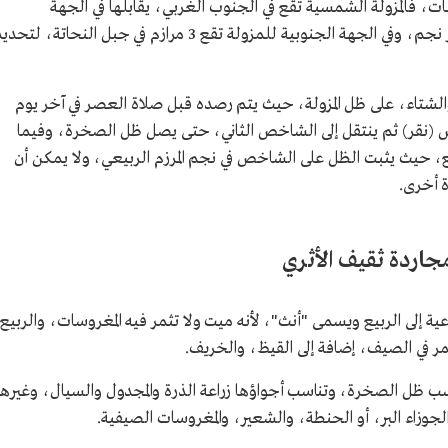
ات، فالمزولة الشمسية تقع في الجنوب الغربي، يقابلها في الجهة
الشمالية 7 شواخص تسمى "النقور"، ولكل نقر نجم، وفي الجهة الجنوبية للمزولة تقع 3 مرازم في جبل النحاتة، لتح
شتاء، على ظل المزولة، حيث يتم رصده قبل صلاة العصر في آخر يوم
ص (نقر) ثم ينتقل إلى الشاخص الثاني، حتى يصل ظل الصخرة، وفيما
 حيث يثبت الظل على الشاخص في نجم المرزم الربيعي، ولا يمكن أن
ة أخرى.
جاردة ثقيف الأثري
 إلى الربيع ويسمى "أنث"، لأنه ميت ولا تثمر فيه المغروسات، والربيع
تمر في الصيف، إضافة إلى القيظ، والخريف.
ب ظل الصخرة، وتناسب أجواؤها زراعة الذرة والمجدول والسيال، وغيرها
لجوزاء البر، أو الحنطة، والشعير، والمغروسات الصيفية.