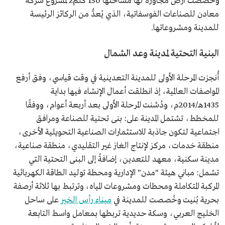
وخصصت أرض ‏مجاورة لها مساحتها 150 كلم2 لمشروع شركة
معادن ‏للصناعات الفوسفاتية، الذي يُعدُّ من الركائز الرئيسة
للمدينة ومشروعاتها.
البنية التحتية لمدينة وعد الشمال
أُنجزت المرحلة الأولى للمدينة التعدينية في وقت قياسي، وفق أرفع
المواصفات العالمية، إذ انطلقت أعمال الإنشاء فيها بداية
1435هـ/2014م، ودُشنت المرحلة الأولى بعد أربعة أعوام، ‏ووفقًا
للمخطط، تشتمل المدينة على: بنى تحتية للصناعة ومرافق
اجتماعية لتكون ‏جاذبة للاستثمارات الصناعية التحويلية الأخرى،
منطقة خدمات، مركز لإنتاج الغاز غير التقليدي، منطقة صناعية،
مدينة سكنية، معهد للتعدين، إضافةً إلى البنى التحتية التي
تشمل: مباني هيئة "مدن" الإدارية ومحطة توليد الطاقة الكهربائية
المركبة المتكاملة ومحطات ومشروعات المياه، وترتبط بها ثلاثة أرصفة
بحرية بُنيت وخُصصت للمدينة في
ميناء رأس الخير
على ساحل
الخليج العربي، وسكة حديدية تربطها بمعامل واسط التابعة