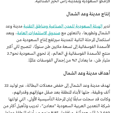
لأرامكو السعودية وبمدينة رأس الخير الصناعية.
إنتاج مدينة وعد الشمال
تدير
الهيئة السعودية للمدن الصناعية ومناطق التقنية
مدينة وعد
الشمال وتطورها، بالتعاون مع
صندوق الاستثمارات العامة
، وبعد
استكمال المرحلة الثانية للمدينة سيرتفع إنتاج السعودية من
الأسمدة الفوسفاتية إلى تسعة ملايين طن سنويًّا، لتصبح ثاني أكبر
منتجٍ للأسمدة الفوسفاتية في العالم، إذ تحوي السعودية نحو 2.7
مليار طن، ما يعادل 7% من إجمالي الفوسفات عالميًّا.
أهداف مدينة وعد الشمال
تهدف مدينة وعد الشمال إلى خفض معدلات البطالة، عبر توليد 22
ألف وظيفة، جلها لأبناء المنطقة بعد صقل مهاراتهم وقدراتهم،
وكانت قد سجلت سابقًا إبان المرحلة التأسيسية الأولى، التي تولتها
شركة التعدين العربية السعودية "معادن"، تدريب وتأهيل أكثر من
2,640 شابًا سعوديًّا في مرافقها، 85% منهم من أبناء المنطقة عملوا