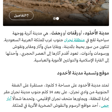
التفاصيل
مدينة الأُخدُود،
أو
رقَمَات
أو
رِجمَتْ
، هي مدينة أثرية ووجهة
سياحية تقع في
منطقة نجران
جنوب غرب المملكة العربية السعودية.
تتكون من سور يحيط بالمدينة، وبقايا مبانٍ وآثار ومقابر ونقوش
ورسومات وأدوات، تعود أقدم آثارها إلى العصر الحجري، وأحدثها
إلى الفترة الإسلامية والدولتين الأموية والعباسية.
موقع وتسمية مدينة الأخدود
تمتد مدينة الأخدود على مساحة 5 كلم2، مستقرة على الضفة
الجنوبية من وادي نجران، على بعد 14 كلم جنوب مدينة نجران مقر
إمارة المنطقة، ويجاورها متحف نجران الإقليمي، وتحدها شمالًا
آبار
حمى
، أحد مواقع الرسوم والنقوش الصخرية الأثرية في المملكة.