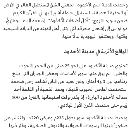
وحملت المدينة اسم الأخدود، بمعنى الشق المستطيل الغائر في الأرض
أو الحفرة العميقة، نسبة إلى حادثة أشير إليها في القرآن الكريم
ضمن سورة البُروج: "قُتِلَ أصْحَابُ الأُخدُودْ"، إذ عمد الملك الحِمْيَرِيُّ
ذو نواس إلى إشعال محرقة لكي يثني أهل المدينة عن الديانة المسيحية
وقتها، ويعتنقوا اليهودية بدلًا منها.
المواقع الأثرية في مدينة الأخدود
تحتوي مدينة الأخدود على نحو 25 مبنى من الحجر المنحوت
والطين، لم يبق منها سوى الأساسات وبعض الجدران التي يبلغ
ارتفاعها بين 3 و4 أمتار، وغير بعيد عن المباني تُشاهد رحى ضخمة
استخدمت لطحن الحبوب قديمًا، وتعد القصبة أو القلعة أحد
معالم الأخدود البارزة، إذ يقدر وقت استيطانها بالفترة من 500
ق.م حتى منتصف القرن الأول الميلادي.
ويحيط بمدينة الأخدود سور بطول 235م وعرض 220م، وتنتشر على
صخور أبنيتها الرسومات الحيوانية والنقوش الصخرية، وعُثر فيها