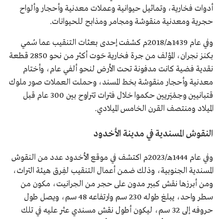
أدوات فخارية، وتماثيل حيوانية وعملات معدنية وأحجار وألواح
حجرية ومعدنية منقوشة ومجامر ومذابح للحيوانات.
وفي عام 1439هـ/2018م كشفت إحدى بعثات التنقيب عما سُمي
بكنز نجران، المؤلف من جرة فخارية حَوت أكثر من نحو 2850 قطعة
نقدية فضية كانت مدفونة تحت الأرض لنحو ألفي عام، وأختام
معدنية وأحجار منقوشة بخط المسند، وحملت العملات صور ملوك
قتبانيين وحِمْيَريين حكموا خلال فترات تتراوح بين 300 عام قبل
الميلاد ومنتصف القرن الخامس الميلادي.
النقوش المسندية في مدينة الأخدود
وفي عام 1444هـ/2023م اكتشف في موقع الأخدود عدد من النقوش
المسندية الجنوبية، وذلك ضمن أعمال التنقيب لفِرق هيئة التراث،
ومن أبرزها نقش كبير مدون على حجر من الجرانيت، مكون من
سطر واحد، يبلغ طوله 230 سم وارتفاعه 48 سم، ويصل طول
حروفه إلى 32 سم، ليكون أطول نقش مسندي عثر عليه في تلك