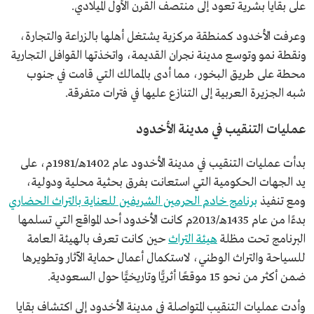
على بقايا بشرية تعود إلى منتصف القرن الأول الميلادي.
وعرفت الأخدود كمنطقة مركزية يشتغل أهلها بالزراعة والتجارة،
ونقطة نمو وتوسع مدينة نجران القديمة، واتخذتها القوافل التجارية
محطة على طريق البخور، مما أدى بالممالك التي قامت في جنوب
شبه الجزيرة العربية إلى التنازع عليها في فترات متفرقة.
عمليات التنقيب في مدينة الأخدود
بدأت عمليات التنقيب في مدينة الأخدود عام 1402هـ/1981م، على
يد الجهات الحكومية التي استعانت بفرق بحثية محلية ودولية،
ومع تنفيذ
برنامج خادم الحرمين الشريفين للعناية بالتراث الحضاري
بدءًا من عام 1435هـ/2013م كانت الأخدود أحد المواقع التي تسلمها
البرنامج تحت مظلة
هيئة التراث
حين كانت تعرف بالهيئة العامة
للسياحة والتراث الوطني، لاستكمال أعمال حماية الآثار وتطويرها
ضمن أكثر من نحو 15 موقعًا أثريًّا وتاريخيًّا حول السعودية.
وأدت عمليات التنقيب المتواصلة في مدينة الأخدود إلى اكتشاف بقايا