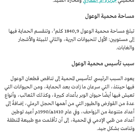
محميتي
جزيرة أم القماري
ومحازة الصيد.
مساحة محمية الوعول
تبلغ مساحة محمية الوعول 1840,9 كلم²، وتنقسم الحماية فيها
إلى مستويين: الأول للحيوانات البرية، والثاني للبيئة والأشجار
والغابات.
سبب تأسيس محمية الوعول
يعود السبب الرئيسي لتأسيس المحمية إلى تناقص قطعان الوعول
فيها حينئذ، التي سرعان ما زادت بعد الحماية، ومن الحيوانات التي
تعيش فيها أيضًا حيوان الوبر بأعداد كبيرة، وكذلك الثعالب، وأنواع
عدة من القوارض والطيور التي من أهمها الحجل الرملي، إضافةً إلى
أعداد متنوعة من الزواحف، وفي عام 1410هـ/1990م أعيد توطين
أعداد من ظبي الإدمي في المحمية، إلى أن تأقلمت مع طبيعة المنطقة
وتنامت بشكل جيد.