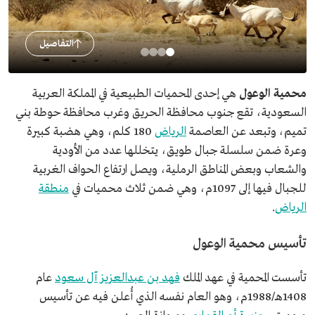
التفاصيل
محمية الوعول
هي إحدى المحميات الطبيعية في المملكة العربية
السعودية، تقع جنوب محافظة الحريق وغرب محافظة حوطة بني
تميم، وتبعد عن العاصمة
الرياض
180 كلم، وهي هضبة كبيرة
وعرة ضمن سلسلة جبال طويق، يتخللها عدد من الأودية
والشعاب وبعض المناطق الرملية، ويصل ارتفاع الحواف الغربية
للجبال فيها إلى 1097م، وهي ضمن ثلاث محميات في
منطقة
الرياض
.
تأسيس محمية الوعول
تأسست المحمية في عهد الملك
فهد بن عبدالعزيز آل سعود
عام
1408هـ/1988م، وهو العام نفسه الذي أُعلن فيه عن تأسيس