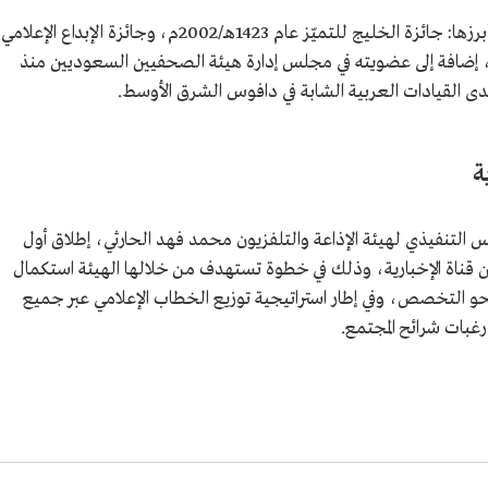
حاز الحارثي عددًا من الجوائز المحلية والعربية، أبرزها: جائزة الخليج للتميّز عام 1423هـ/2002م، وجائزة الإبداع الإعلامي
لعاصمة اللبنانية بيروت عام 1435هـ/2014م، إضافة إلى عضويته في مجلس إدارة هيئة الصحفيين السعوديين منذ
ة
1 فبراير 2022م، أعلن الرئيس التنفيذي لهيئة الإذاعة والتلفزيون محمد فهد الحارثي، إطلاق أول
ي من قناة الإخبارية، وذلك في خطوة تستهدف من خلالها الهيئة استكمال
ه نحو التخصص، وفي إطار استراتيجية توزيع الخطاب الإعلامي عبر جميع
رغبات شرائح المجتمع.