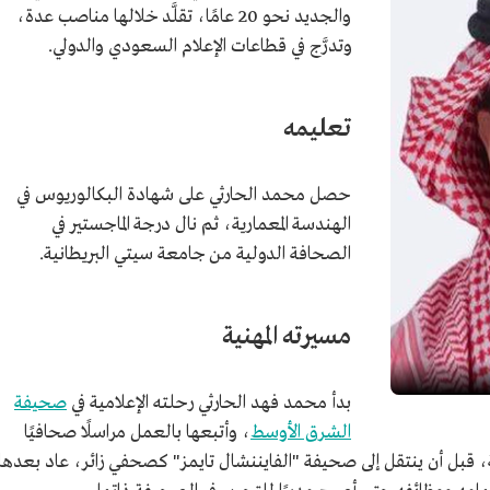
والجديد نحو 20 عامًا، تقلَّد خلالها مناصب عدة،
وتدرَّج في قطاعات الإعلام السعودي والدولي.
تعليمه
حصل محمد الحارثي على شهادة البكالوريوس في
الهندسة المعمارية، ثم نال درجة الماجستير في
الصحافة الدولية من جامعة سيتي البريطانية.
مسيرته المهنية
بدأ محمد فهد الحارثي رحلته الإعلامية في
صحيفة
الشرق الأوسط
، وأتبعها بالعمل مراسلًا صحافيًا
، قبل أن ينتقل إلى صحيفة "الفايننشال تايمز" كصحفي زائر، عاد بعدها