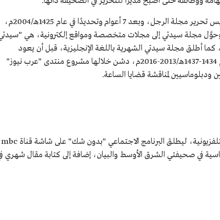
مه ووظائفه حتى أصبح مديرًا للتحرير في الصحيفة ذاتها.
لفزيون.
وفي عام 1418هـ/1997م، تولى الحارثي منصب رئيس تحرير مجلة الرجل، وبعد 7 أعوام وتحديدًا في عام 1425هـ/2004م،
وحوَّل مجلة سيدتي إلى مجلات متخصصة ومواقع إلكترونية، هي "سيدتي
كما أطلق مجلة سيدتي الشهرية باللغة الإنجليزية، قبل أن يعود
مجددًا لصحيفة "عرب نيوز" رئيسًا للتحرير عام 1434-1437هـ/2013-2016م، دشن خلالها مشروع منتدى "عرب نيوز"
لة.
دبلوماسيين لمناقشة قضايا الساعة.
في عام 1436هـ/2015م، عمل ال
لسياسية في صحيفتي الشرق الأوسط والبيان، إضافة إلى كتابة مقال شهري ف