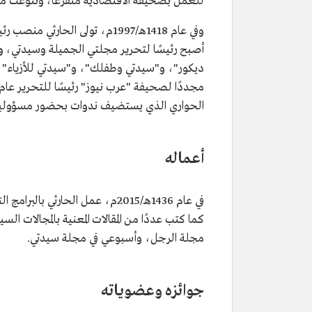
للعمل بصحيفة الاقتصادية متفرغًا، وتنوعت مها
المنصب الحالي
الرئيس التنفيذي لهيئة الإذاعة والت
تاريخ التعيين
2020م.
أصبح رئيسًا لتحرير مجلتي الجميلة وسيدتي، 
المؤهلات العلمية
البكالوريوس في الهندسة المعمارية.
الماجستير في الصحافة الدولية.
ديكور"، و"سيدتي وطفلك"، و"سيدتي للأزياء"، 
مناصب سابقة
رئيس تحرير مجلة الرجل.
رئيس تحرير مجلتي سيدتي والجمي
الحواري الذي يستضيف ندوات بحضور مسؤولين و
رئيس تحرير صحيفة "عرب نيوز".
أعماله
كما كتب عددًا من المقالات المعنية بالمجالات ا
مجلة الرجل، وأسبوعي في مجلة سيدتي.
جوائزه وعضوياته