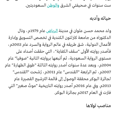
ست سنوات في صحيفتي الشرق
والوطن
السعوديتين.
حياته وأدبه
ولد محمد حسن علوان في مدينة
الرياض
عام 1979م، ونال
الدكتوراه من جامعة كارلتون الكندية في تخصص التسويق وإدارة
الأعمال الدولية، شق طريقه في عالم الرواية والسرد عام 2002م،
فأصدر روايته الأولى "سقف الكفاية"، التي حققت أصداء على
مستوى الرواية السعودية، ثم أتبعها بروايته الثانية "صوفيا" عام
2004م، وبعد عدة سنوات أصدر روايته الثالثة "طوق الطهارة" عام
2007م، ثم الرابعة "القندس" عام 2011م، رُشحت "القندس"
لجائزة البوكر محققة الوصول إلى قائمة الترشيح القصيرة عام
2013م. وفي عام 2016م أصدر روايته التاريخية "موتٌ صغير" التي
فازت في العام 2017م بجائزة البوكر.
مناصب تولاها