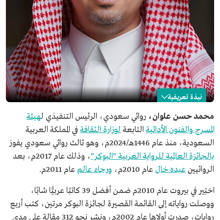
نبذة تعريفية
محمد حسن علوان
محمد حسن علوان،
روائي سعودي، الرئيس التنفيذي ل
هيئة
المسرح والفنون الأدائية
التابعة
لوزارة الثقافة
في المملكة العربية
الاسم
محمد حسن علوان.
السعودية، منذ عام 1446هـ/2024م، وهو ثالث روائي سعودي يفوز
التصنيف
روائي سعودي.
بالجائزة العالمية للرواية العربية "البوكر"
، وذلك عام 2017م، بعد
تاريخ الميلاد
1979م.
الروائيين
عبده خال
عام 2010م،
ورجاء عالم
عام 2011م.
المنصب الحالي
الرئيس التنفيذي لهيئة المسرح والفنون الأدائية.
اختِير في بيروت عام 2010م ضمن أفضل 39 كاتبًا عربيًّا شابًا،
المؤهل العلمي
الدكتوراه من جامعة كارلتون الكندية في تخصص التسويق
وإدارة الأعمال الدولية.
ووصلت رواياته إلى القائمة القصيرة لجائزة البوكر مرتين، كتب أربع
روايات، صدرت أولاها عام 2002م، ونشر نحو 312 مقالة على مدى