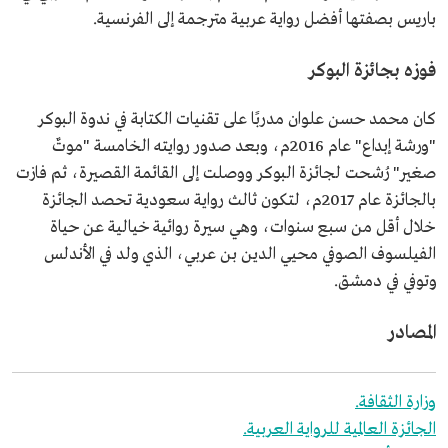
باريس بصفتها أفضل رواية عربية مترجمة إلى الفرنسية.
فوزه بجائزة البوكر
كان محمد حسن علوان مدربًا على تقنيات الكتابة في ندوة البوكر
"ورشة إبداع" عام 2016م، وبعد صدور روايته الخامسة "موتٌ
صغير" رُشحت لجائزة البوكر ووصلت إلى القائمة القصيرة، ثم فازت
بالجائزة عام 2017م، لتكون ثالث رواية سعودية تحصد الجائزة
خلال أقل من سبع سنوات، وهي سيرة روائية خيالية عن حياة
الفيلسوف الصوفي محيي الدين بن عربي، الذي ولد في الأندلس
وتوفي في دمشق.
المصادر
وزارة الثقافة.
الجائزة العالمية للرواية العربية.