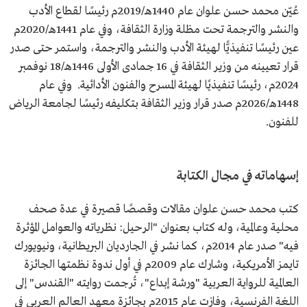
عُيّن محمد حسن علوان عام 1440هـ/2019م رئيسًا لقطاع الأدب
والنشر والترجمة تحت مظلة وزارة الثقافة، وفي عام 1441هـ/2020م
عين رئيسًا تنفيذيًّا لهيئة الأدب والنشر والترجمة، واستمر حتى صدر
قرار تعيينه من وزير الثقافة في 16 جمادى الأولى 1446هـ/18 نوفمبر
2024م، رئيسًا تنفيذيًا لهيئة المسرح والفنون الأدائية. وفي عام
1448هـ/2026م صدر قرار وزير الثقافة بتكليفه رئيسًا لجامعة الرياض
للفنون.
إسهاماته في مجال الكتابة
كتب محمد حسن علوان مقالات وقصصًا قصيرة في عدة صحف
محلية وعالمية، وله كتاب بعنوان "الرحيل: نظرياته والعوامل المؤثرة
فيه" صدر عام 2014م، كما نشر في الجارديان البريطانية، ونيويورك
تايمز الأمريكية، وشارك عام 2009م في أول ندوة نظمتها الجائزة
العالمية للرواية العربية "ورشة إبداع"، تُرجمت روايته "القندس" إلى
اللغة الفرنسية، وفازت عام 2015م بجائزة معهد العالم العربي في