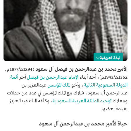
نبذة تعريفية
محمد بن عبدالرحمن آل سعود
الأمير محمد بن عبدالرحمن بن فيصل آل سعود
(1294هـ/1877م ـ
1362هـ/1943م)، أحد أبناء
الإمام عبدالرحمن بن فيصل
آخر
أئمة
الاسم
الأمير محمد بن عبدالرحمن بن فيصل آل سعود.
الدولة السعودية الثانية
، وأخو
الملك المؤسس
عبدالعزيز بن
تاريخ الميلاد
1294هـ/1877م.
عبدالرحمن آل سعود، شارك مع الملك المؤسس في عدد من حملات
مكان الميلاد
الرياض.
ومعارك
توحيد المملكة العربية السعودية
، وكلّفه الملك عبدالعزيز
تاريخ الوفاة
1362هـ/1943م.
بقيادة بعضها.
التعليم
درس مبادئ القراءة والكتابة، وحفظ بعض سور القرآن
الكريم.
حياة الأمير محمد بن عبدالرحمن آل سعود