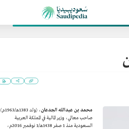
محمد بن عبدالله الجدعان
، (ولد 1383هـ/3
صاحب معالي، وزير المالية في المملكة العربية
السعودية منذ 1 صفر 1438هـ/1 نوفمبر 2016م،