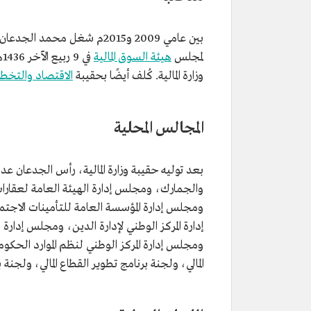
تاريخ الميلاد
1963م.
المنصب الحالي
وزير المالية.
بين عامي 2009 و2015م شغل م
تاريخ التعيين
2016م.
لمجلس
هيئة السوق المالية
المؤهلات العلمية
بكالوريوس في الاقتصاد الإسلامي
وزارة المالية. كُلف أيضًا بحقيبة
الاقتصاد والتخ
الامام محمد بن سعود الإسلامية.
دبلوم عالٍ في الدراسات القانونية
الإدارة العامة.
المجالس المحلية
بعد توليه حقيبة وزارة المالية، رأس الجدعان عد
والجمارك، ومجلس إدارة الهيئة العامة لعقارات
ومجلس إدارة المؤسسة العامة للتأمينات الاجت
إدارة المركز الوطني لإدارة الدين، ومجلس إدار
ومجلس إدارة المركز الوطني لنظم الموارد الحكوم
المالي، ولجنة برنامج تطوير القطاع المالي، ولجنة