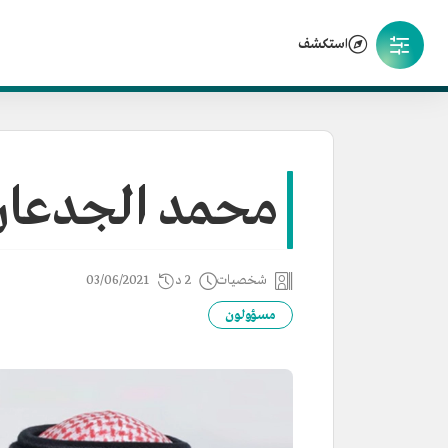
استكشف
محمد الجدعان
شخصيات
2 د
03/06/2021
مسؤولون