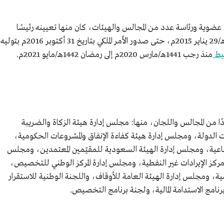
حمد الجدعان عضوية ورئاسة عدد من المجالس والهيئات، كان منها تعيينه رئيسًا
في 9 ربيع الآخر 1436هـ/29 يناير 2015م، حتى صدور الأمر الملكي بتاريخ 31 أكتوبر 2016م بتوليه
 من جامعة
طيط
منذ رجب 1441هـ/مارس 2020م إلى رمضان 1442هـ/مايو 2021م.
 من معهد
دًا من المجالس واللجان، منها: مجلس إدارة هيئة الزكاة والضريبة
 الدولة، ومجلس إدارة هيئة كفاءة الإنفاق والمشروعات الحكومية،
ماعية، ومجلس إدارة الهيئة السعودية للمقيّمين المعتمدين، ومجلس
ة مركز الإيرادات غير النفطية، ومجلس إدارة المركز الوطني للتخصيص،
ية، ومجلس إدارة الهيئة العامة للأوقاف، واللجنة الوطنية للاستقرار
 برنامج الاستدامة المالية، ولجنة برنامج التخصيص.