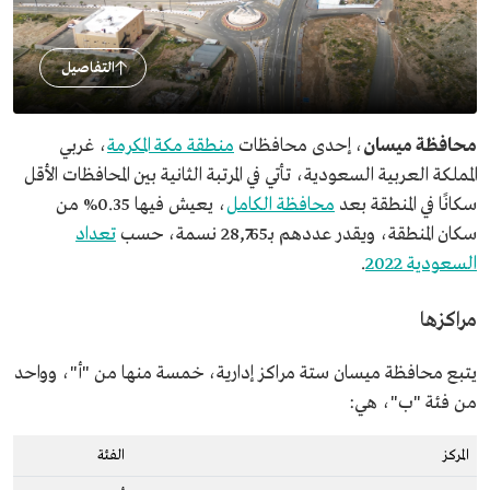
التفاصيل
محافظة ميسان
، إحدى محافظات
منطقة مكة المكرمة
، غربي
المملكة العربية السعودية، تأتي في المرتبة الثانية بين المحافظات الأقل
سكانًا في المنطقة بعد
محافظة الكامل
، يعيش فيها 0.35% من
سكان المنطقة، ويقدر عددهم بـ28,765 نسمة، حسب
تعداد
السعودية 2022
.
مراكزها
يتبع محافظة ميسان ستة مراكز إدارية، خمسة منها من "أ"، وواحد
من فئة "ب"، هي:
المركز
الفئة