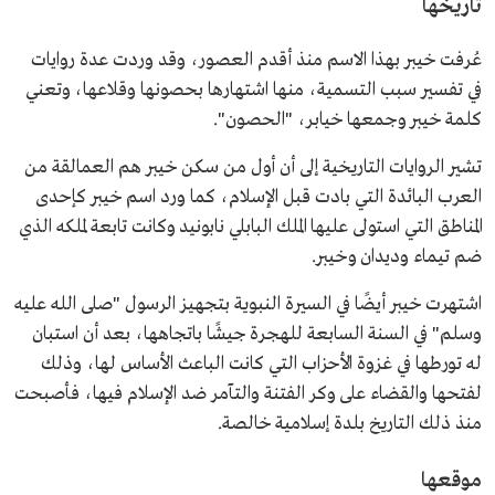
تاريخها
عُرفت خيبر بهذا الاسم منذ أقدم العصور، وقد وردت عدة روايات
في تفسير سبب التسمية، منها اشتهارها بحصونها وقلاعها، وتعني
كلمة خيبر وجمعها خيابر، "الحصون".
تشير الروايات التاريخية إلى أن أول من سكن خيبر هم العمالقة من
العرب البائدة التي بادت قبل الإسلام، كما ورد اسم خيبر كإحدى
المناطق التي استولى عليها الملك البابلي نابونيد وكانت تابعة لملكه الذي
ضم تيماء وديدان وخيبر.
اشتهرت خيبر أيضًا في السيرة النبوية بتجهيز الرسول "صلى الله عليه
وسلم" في السنة السابعة للهجرة جيشًا باتجاهها، بعد أن استبان
له تورطها في غزوة الأحزاب التي كانت الباعث الأساس لها، وذلك
لفتحها والقضاء على وكر الفتنة والتآمر ضد الإسلام فيها، فأصبحت
منذ ذلك التاريخ بلدة إسلامية خالصة.
موقعها