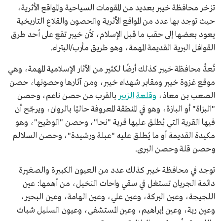
تزخر محافظة خيبر بعديد من المقومات السياحية والمواقع الأثرية،
حيث توجد بها عدد من المواقع الأثرية والحصون والقلاع التاريخية
يعود بعضها إلى حقب ما قبل الإسلام، لأن خيبر تقع على أحد طرق
القوافل البرية القديمة المهمة، وهو طريق مأرب/البتراء.
تُعدُّ محافظة خيبر كذلك أرضًا لكثير من الآثار الإسلامية المهمة، وهي
موقع غزوة خيبر ومقابر شهداء خيبر، ومن آثارها وحصونها، حصن
الصعب بن معاذ،
وقلعة
الزبير
بالقرب من حصن ناعم، وحصن
"البزاة" أو البازة، وهو في المنطقة المعروفة حاليًا بالروان، ويرجّح أن
فيها القرية التي يُطلق عليها قرية "نحا"، وحصن "الوطيح"، وهو
مكيدة القديمة أو ما يُطلق عليه "عبلة ورشيدة"، وحصن السلالم
وحصن قلة وحصن البرى.
توجد في محافظة خيبر كذلك عدد من العيون الكبيرة والصغيرة
دائمة الجريان تستغل في سقي واحات النخيل، من أهمها: عين
اللجيجة، وعين البركة، وعين علي، وعين الهامة، وعين البحير،
وعين ربة، وعين إبراهيم، وعين المستشفى، وعيون السليل شباث