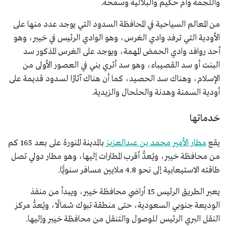
واللجمة وأم حكيم والبلالية وسمحة.
من المعالم السياحية في المحافظة السدود التي يوجد عدد منها على
الأودية التي ترفد وادي الغرس، وهو الوادي الرئيس في خيبر، وهو
أحد روافد وادي الحمض المهمة، ويوجد على الغرس المذكور سد
البنت أو سد القصيباء، وهو سد أثري بني في العصور الأولى من
الإسلام، وهناك سد الحصيد، كما أن هناك آثارًا لسدود قديمة على
أودية السمنة وهدنة والحلحال والزيدية.
خدماتها
يقع
مطار الأمير محمد بن عبدالعزيز
بالمدينة المنورة على بعد 165 كم
من محافظة خيبر، ويُعدُّ أقرب المطارات إليها، وهو مطار دولي تصل
طاقته الاستيعابية إلى نحو 4.8 ملايين مسافر سنويًّا.
يعبر الطريق الرئيس 15 أراضي محافظة خيبر، ويبدأ من منفذ
الوديعة جنوبي السعودية، حتى منطقة تبوك شمالًا، ويُعدُّ مركز
النقل البري الرئيس للوصول والتنقل من محافظة خيبر وإليها.