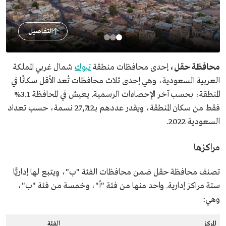
التفاصيل
محافظة حقل،
إحدى محافظات منطقة
تبوك
شمال غربي المملكة
العربية السعودية، وهي إحدى ثلاث محافظات تُعد الأقل سكانًا في
المنطقة، بحسب آخر الإحصاءات الرسمية. يعيش في المحافظة 3.1%
فقط من سكان المنطقة، ويقدر عددهم بـ27,712 نسمة، حسب تعداد
السعودية 2022.
مراكزها
تصنف محافظة حقل ضمن محافظات الفئة "ب"، ويتبع لها إداريًّا
ستة مراكز إدارية. واحد منها من فئة "أ"، وخمسة من فئة "ب"،
وهي:
المركز
الفئة