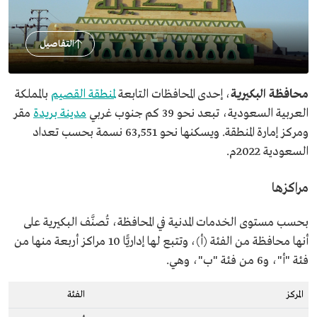
التفاصيل
محافظة البكيرية
، إحدى المحافظات التابعة
لمنطقة القصيم
بالمملكة
العربية السعودية، تبعد نحو 39 كم جنوب غربي
مدينة بريدة
مقر
ومركز إمارة المنطقة. ويسكنها نحو 63,551 نسمة بحسب تعداد
السعودية 2022م.
مراكزها
بحسب مستوى الخدمات المدنية في المحافظة، تُصنَّف البكيرية على
أنها محافظة من الفئة (أ)، وتتبع لها إداريًّا 10 مراكز أربعة منها من
فئة "أ"، و6 من فئة "ب"، وهي.
المركز
الفئة