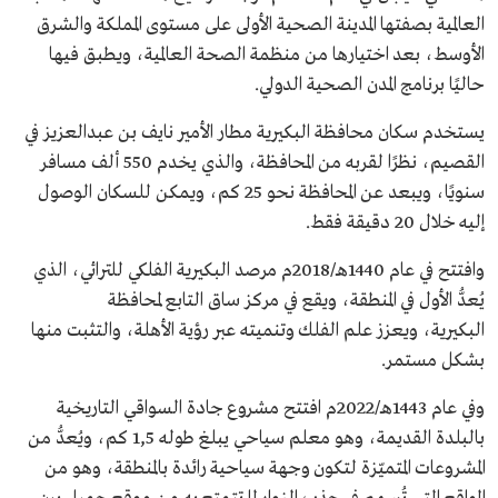
العالمية بصفتها المدينة الصحية الأولى على مستوى المملكة والشرق
الأوسط، بعد اختيارها من منظمة الصحة العالمية، ويطبق فيها
حاليًا برنامج المدن الصحية الدولي.
يستخدم سكان محافظة البكيرية مطار الأمير نايف بن عبدالعزيز في
القصيم، نظرًا لقربه من المحافظة، والذي يخدم 550 ألف مسافر
سنويًا، ويبعد عن المحافظة نحو 25 كم، ويمكن للسكان الوصول
إليه خلال 20 دقيقة فقط.
وافتتح في عام 1440هـ/2018م مرصد البكيرية الفلكي للترائي، الذي
يُعدُّ الأول في المنطقة، ويقع في مركز ساق التابع لمحافظة
البكيرية، ويعزز علم الفلك وتنميته عبر رؤية الأهلة، والتثبت منها
بشكل مستمر.
وفي عام 1443هـ/2022م افتتح مشروع جادة السواقي التاريخية
بالبلدة القديمة، وهو معلم سياحي يبلغ طوله 1,5 كم، ويُعدُّ من
المشروعات المتميّزة لتكون وجهة سياحية رائدة بالمنطقة، وهو من