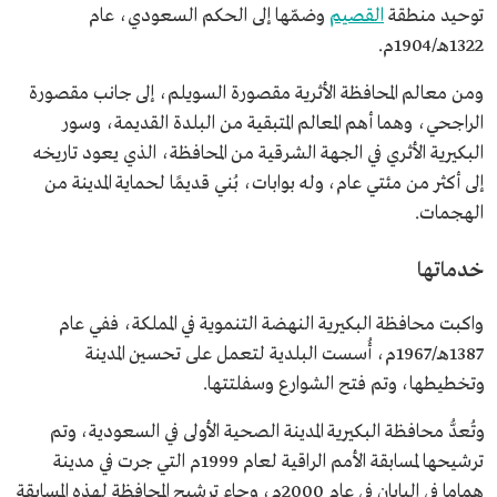
توحيد منطقة
القصيم
وضمّها إلى الحكم السعودي، عام
1322هـ/1904م.
ومن معالم المحافظة الأثرية مقصورة السويلم، إلى جانب مقصورة
الراجحي، وهما أهم المعالم المتبقية من البلدة القديمة، وسور
البكيرية الأثري في الجهة الشرقية من المحافظة، الذي يعود تاريخه
إلى أكثر من مئتي عام، وله بوابات، بُني قديمًا لحماية المدينة من
الهجمات.
خدماتها
واكبت محافظة البكيرية النهضة التنموية في المملكة، ففي عام
1387هـ/1967م، أُسست البلدية لتعمل على تحسين المدينة
وتخطيطها، وتم فتح الشوارع وسفلتتها.
وتُعدُّ محافظة البكيرية المدينة الصحية الأولى في السعودية، وتم
ترشيحها لمسابقة الأمم الراقية لعام 1999م التي جرت في مدينة
هماما في اليابان في عام 2000م، وجاء ترشيح المحافظة لهذه المسابقة