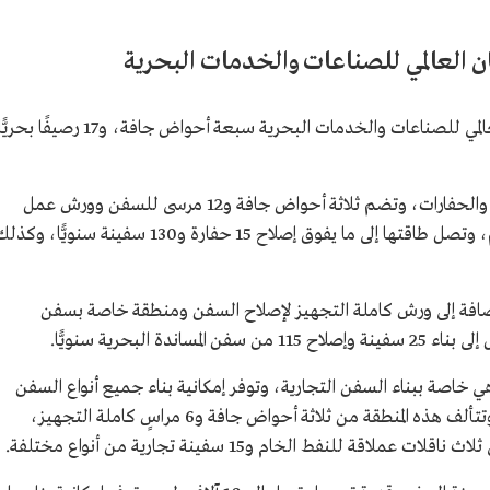
ان العالمي للصناعات والخدمات البحرية
تشمل المناطق التشغيلية لمجمع الملك سلمان العالمي للصناعات والخدمات البحرية سبعة أحواض جافة، و17 رصيفًا بحريّ
: خصصت لإصلاح وصيانة السفن والحفارات، وتضم ثلاثة أحواض جافة و12 مرسى للسفن وورش عمل
مجهزة بالكامل لجميع أعمال الصيانة والترميم، وتصل طاقتها إلى ما يفوق إصلاح 15 حفارة و130 سفينة سنويًّا، وك
ضافة إلى ورش كاملة التجهيز لإصلاح السفن ومنطقة خاصة بسفن
ة البحرية سنويًّا.
ي خاصة ببناء السفن التجارية، وتوفر إمكانية بناء جميع أنواع السفن
باستخدام أحدث أساليب الإنتاج في هذا المجال، وتتألف هذه المنطقة من ثلاثة أحواض جافة و6 مراسٍ كاملة التجهيز،
قة للنفط الخام و15 سفينة تجارية من أنواع مختلفة.