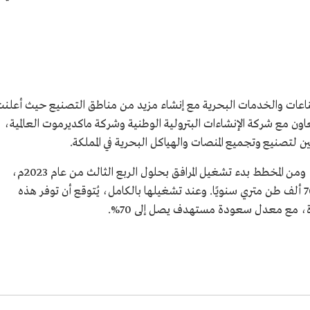
اعات والخدمات البحرية مع إنشاء مزيد من مناطق التصنيع حيث أعلنت
هـ/2022م، عن تعاون مع شركة الإنشاءات البترولية الوطنية وشركة ماكديرموت العالمية،
تصنيع وتجميع المنصات والهياكل البحرية في المملكة.
سيتم إنشاء المنطقتين الجديدتين في رأس الخير، ومن المخطط بدء تشغيل المرافق بحلول الربع الثالث من عام 2023م،
وذلك بقدرة إنتاجية أولية مجمعة تُقدر بنحو 70 ألف طن متري سنويًا. وعند تشغيلها بالكامل، يُتوقع أن توفر هذه
رة، مع معدل سعودة مستهدف يصل إلى 70%.