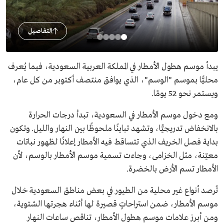
التفاصيل
يبدأ موسم هطول الأمطار في المملكة العربية السعودية، فيما يُعرف
محليًّا بموسم "الوسم"، الذي يوافق منتصف أكتوبر من كل عام،
ويستمر نحو 52 يومًا.
ومع دخول موسم الأمطار في السعودية، تبدأ درجات الحرارة
بالانخفاض تدريجيًّا، وتشهد تباينًا ملحوظًا بين النهار والليل. وتكون
بداية فصل الخريف الذي تتساقط فيه الأمطار إعلانًا لظهور نباتات
معيّنة، مثل الخزامى، وجاءت تسمية موسم الأمطار بالوسم، لأن
الأمطار تسم الأرض بالخضرة.
تُرصد أنواع غير محلية من الطيور في بعض مناطق السعودية خلال
موسم الأمطار، ضمن استراحاتٍ قصيرة لها أثناء هجرتها الشتوية،
ومن أبرز علامات موسم هطول الأمطار، تناقص ساعات النهار