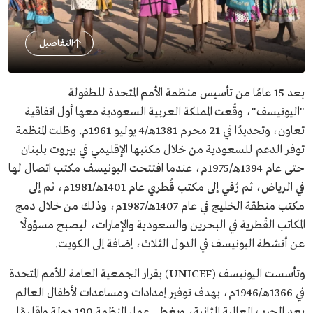
التفاصيل
بعد 15 عامًا من تأسيس منظمة الأمم المتحدة للطفولة
"اليونيسف"، وقّعت المملكة العربية السعودية معها أول اتفاقية
تعاون، وتحديدًا في 21 محرم 1381هـ/4 يوليو 1961م. وظلت المنظمة
توفر الدعم للسعودية من خلال مكتبها الإقليمي في بيروت بلبنان
حتى عام 1394هـ/1975م، عندما افتتحت اليونيسف مكتب اتصال لها
في الرياض، ثم رُقي إلى مكتب قُطري عام 1401هـ/1981م، ثم إلى
مكتب منطقة الخليج في عام 1407هـ/1987م، وذلك من خلال دمج
المكاتب القُطرية في البحرين والسعودية والإمارات، ليصبح مسؤولًا
عن أنشطة اليونيسف في الدول الثلاث، إضافة إلى الكويت.
وتأسست اليونيسف (UNICEF) بقرار الجمعية العامة للأمم المتحدة
في 1366هـ/1946م، بهدف توفير إمدادات ومساعدات لأطفال العالم
بعد الحرب العالمية الثانية، ويغطي عمل المنظمة 190 دولة وإقليمًا