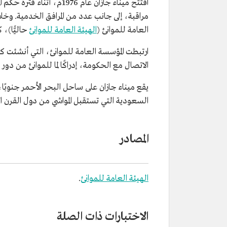
افتتح ميناء جازان عام 1976م، أثناء فترة حكم الملك
مراقبة، إلى جانب عدد من المرافق الخدمية. وخلال 
العامة للموانئ (
الهيئة العامة للموانئ
حاليًّا)،
ارتبطت المؤسسة العامة للموانئ، التي أنشئ
الاتصال مع الحكومة، إدراكًا لما للموانئ من د
السعودية التي تستقبل المواشي من دول القرن ال
المصادر
الهيئة العامة للموانئ
.
الاختبارات ذات الصلة