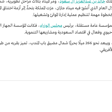
خالد بن عبدالعزيز آل سعود
، ومر الميناء بثلاث مراحل تطويرية، ش
العام الذي أُنشئ فيه ميناء جازان، مرّت المملكة بتحدٍّ إثر أزمة اختناق ا
 كخطوة مهمة لتنظيم عملية إدارة الموانئ وتشغيلها.
ت كمؤسسة عامة مستقلة، برئيس
مجلس الوزراء
، فكانت المؤسسة الجهاز ا
ور حيوي وفعال في اقتصاد السعودية ومشاريعها التنموية.
يقع ميناء جازان على ساحل البحر الأحمر جنوبًا، ويبعد نحو 266 ميلًا بحريًّا شمال مضيق باب ا
أفريقي.