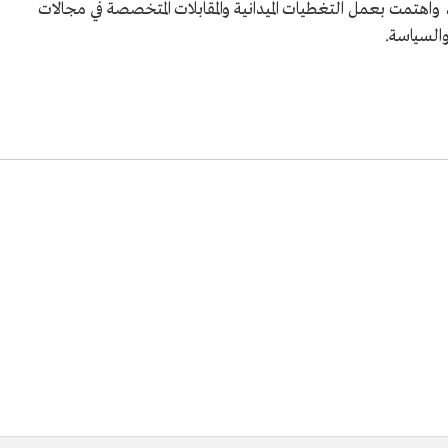
مادى الأولى 1421هـ/ 10 أغسطس 2000م، واهتمت بعمل التغطيات الميدانية والمقابلات المتخصصة في مجالات
والسياسة.