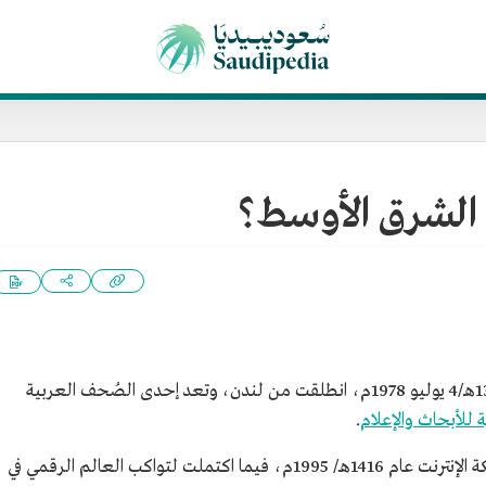
الشرق الأوسط؟
في 29 رجب 1398هـ/4 يوليو 1978م، انطلقت من لندن، وتعد إحدى الصُحف العربية
 للأبحاث والإعلام
.
وأُنشئت النسخة الإلكترونية للصحيفة على شبكة الإنترنت عام 1416هـ/ 1995م، فيما اكتملت لتواكب العالم الرقمي في