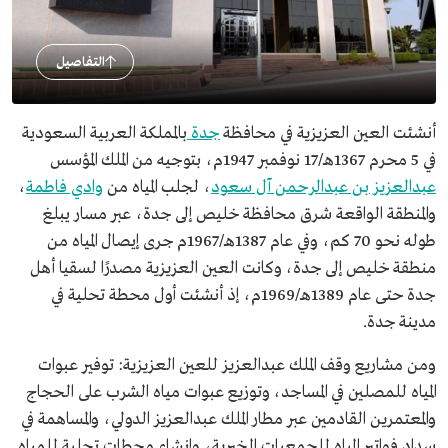
التفاصيل
أنشئت العين العزيزية في محافظة
جدة
بالمملكة العربية السعودية
في 5 محرم 1367هـ/17 نوفمبر 1947م، بتوجيه من الملك المؤسس
عبدالعزيز بن عبدالرحمن آل سعود
، لجلب المياه من
وادي فاطمة
،
والمنطقة الواقعة شرق محافظة خليص إلى جدة، عبر مسار يبلغ
طوله نحو 70 كم، وفي عام 1387هـ/1967م جرى إيصال المياه من
منطقة خليص إلى جدة، وكانت العين العزيزية مصدرًا لسقيا أهل
جدة حتى عام 1389هـ/1969م، إذ أنشئت أول محطة تحلية في
مدينة جدة.
ومن مشاريع وقف الملك عبدالعزيز للعين العزيزية: توفير عبوات
المياه للمصلين في المساجد، وتوزيع عبوات مياه الشرب على الحجاج
والمعتمرين القادمين عبر مطار الملك عبدالعزيز الدولي، والمساهمة في
سداد فواتير المياه للجمعيات الخيرية، وإنشاء محطات تحلية للمياه