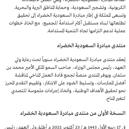
الكربونية، وتشجير السعودية، وحماية المناطق البرية والبحرية.
وتسعى المملكة في إطار مبادرة السعودية الخضراء إلى تحقيق
تطلعاتها لبناء مستقبل أكثر استدامةً للجميع، مع اتخاذ خطوات
عملية تدعم التزامها تجاه التنمية المستدامة.
منتدى مبادرة السعودية الخضراء
يُعقد منتدى مبادرة السعودية الخضراء سنوياً تحت رعاية ولي
العهد، رئيس مجلس الوزراء، صاحب السمو الملكي الأمير محمد بن
سلمان. ويوفر المنتدى منصةً تجمع قادة العمل المناخي لمناقشة
أفضل الممارسات، وتسليط الضوء على الابتكار، وتقييم التقدم المحرز
نحو تحقيق الأهداف الوطنية، واتخاذ إجراءات ملموسة للتصدي
لتغير المناخ.
النسخة الأولى من منتدى مبادرة السعودية الخضراء
في 17 ربيع الأول 1443 هـ / 23 أكتوبر 2021 م أطلق ولي العهد، رئيس