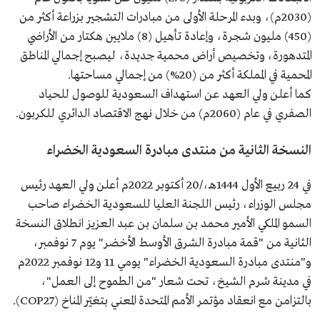
(2030م)، وبدء المرحلة الأولى من مبادرات التشجير بزراعة أكثر من
(450) مليون شجرة، وإعادة تأهيل (8) ملايين هكتار من الأراضي
المتدهورة، وتخصيص أراض محمية جديدة، ليصبح إجمالي المناطق
المحمية في المملكة أكثر من (20%) من إجمالي مساحتها.
كما أعلن ولي العهد عن استهداف السعودية للوصول للحياد
الصفري في عام (2060م) من خلال نهج الاقتصاد الدائري للكربون.
النسخة الثانية من منتدى مبادرة السعودية الخضراء
في 24 ربيع الأول 1444هـ،/20 أكتوبر 2022م أعلن ولي العهد رئيس
مجلس الوزراء، رئيس اللجنة العليا للسعودية الخضراء صاحب
السمو الملكي الأمير محمد بن سلمان بن عبد العزيز انطلاق النسخة
الثانية من "قمة مبادرة الشرق الأوسط الأخضر" يوم 7 نوفمبر،
و"منتدى مبادرة السعودية الخضراء" يومي 11 و12 نوفمبر 2022م
في مدينة شرم الشيخ، تحت شعار "من الطموح إلى العمل"،
بالتزامن مع انعقاد مؤتمر الأمم المتحدة المعني بتغيّر المناخ (COP27).