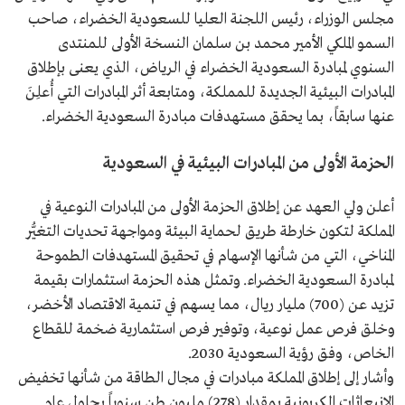
مجلس الوزراء، رئيس اللجنة العليا للسعودية الخضراء، صاحب
السمو الملكي الأمير محمد بن سلمان النسخة الأولى للمنتدى
السنوي لمبادرة السعودية الخضراء في الرياض، الذي يعنى بإطلاق
المبادرات البيئية الجديدة للمملكة، ومتابعة أثر المبادرات التي أُعلِنَ
عنها سابقاً، بما يحقق مستهدفات مبادرة السعودية الخضراء.
الحزمة الأولى من المبادرات البيئية في السعودية
أعلن ولي العهد عن إطلاق الحزمة الأولى من المبادرات النوعية في
المملكة لتكون خارطة طريق لحماية البيئة ومواجهة تحديات التغيُّر
المناخي، التي من شأنها الإسهام في تحقيق المستهدفات الطموحة
لمبادرة السعودية الخضراء. وتمثل هذه الحزمة استثمارات بقيمة
تزيد عن (700) مليار ريال، مما يسهم في تنمية الاقتصاد الأخضر،
وخلق فرص عمل نوعية، وتوفير فرص استثمارية ضخمة للقطاع
الخاص، وفق رؤية السعودية 2030.
وأشار إلى إطلاق المملكة مبادرات في مجال الطاقة من شأنها تخفيض
الانبعاثات الكربونية بمقدار (278) مليون طن سنوياً بحلول عام