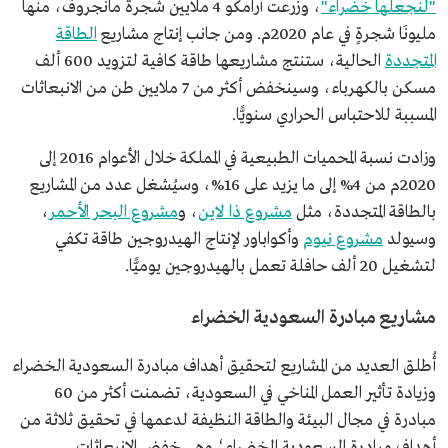
"لنجعلها خضراء"
، وزرعت أرامكو 4 ملايين شجرة مانجروف، منها
مليونَا شجرةٍ في عام 2020م. ومن جانب إنتاج مشاريع
الطاقة
المتجددة
الحالية، ستنتج مشاريعها طاقة كافية لتزويد 600 ألف
مسكن بالكهرباء، وسينخفض أكثر من 7 ملايين طن من الانبعاثات
المسببة للاحتباس الحراري سنويًّا.
وزادت نسبة المحميات الطبيعية في المملكة خلال الأعوام 2016 إلى
2020م من 4% إلى ما يزيد على 16%، وسيُشغل عدد من المشاريع
بالطاقة المتجددة، مثل
مشروع ذا لاين
، و
مشروع البحر الأحمر
،
وسيولد
مشروع نيوم
وأكواباور لإنتاج الهيدروجين طاقة تكفي
لتشغيل 20 ألف حافلة تعمل بالهيدروجين يوميًّا.
مشاريع مبادرة السعودية الخضراء
أُطلق العديد من المشاريع لتحقيق أهداف مبادرة السعودية الخضراء
وزيادة تأثير العمل المناخي في السعودية، تضمنت أكثر من 60
مبادرة في مجال البيئة والطاقة النظيفة لدعمها في تحقيق ثلاثة من
أهداف مبادرة السعودية الخضراء؛ وهي خفض الانبعاثات