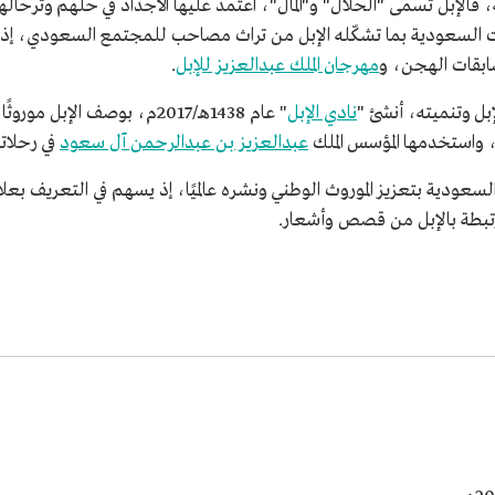
فالإبل تسمى "الحلال" و"المال"، اعتمد عليها الأجداد في حلّهم وترحاله
لسعودية بما تشكّله الإبل من تراث مصاحب للمجتمع السعودي، إذ ما ز
ابقات الهجن، و
مهرجان الملك عبدالعزيز للإبل
.
إبل وتنميته، أنشئ "
نادي الإبل
" عام 1438هـ/2017م، بوصف الإب
، واستخدمها المؤسس الملك
عبدالعزيز بن عبدالرحمن آل سعود
في رحلات
عودية بتعزيز الموروث الوطني ونشره عالميًا، إذ يسهم في التعريف بعلاق
لمرتبطة بالإبل من قصص وأشعار.