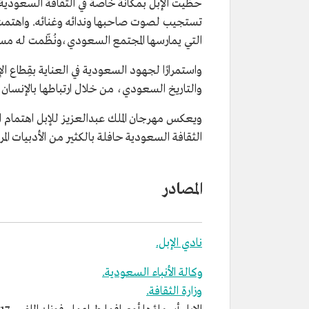
حظيت الإبل بمكانة خاصة في الثقافة السعودية، 
تستجيب لصوت صاحبها وندائه وغنائه. واهتمت ا
التي يمارسها المجتمع السعودي،ونُظّمت له مس
واستمرارًا لجهود السعودية في العناية بقِطاع ال
والتاريخ السعودي، من خلال ارتباطها بالإنسان
ويعكس مهرجان الملك عبدالعزيز للإبل اهتمام الس
الثقافة السعودية حافلة بالكثير من الأدبيات ا
المصادر
نادي الإبل.
وكالة الأنباء السعودية.
وزارة الثقافة.