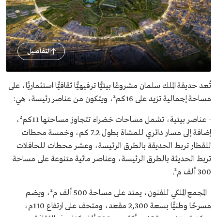
التفاصيل
تُعد حديقة الملك سلمان مشروعًا بيئيًّا ترفيهيًّا ثقافيًّا استثماريًّا، على
مساحة إجمالية تزيد على 16كم²، ويتكون من عناصر رئيسة، هي:
- عناصر بيئية، تشمل مساحات خضراء تتجاوز مساحتها 11كم²،
إضافة إلى مسار دائري للمشاة بطول 7.2 كم، وخمسة محطات
للقطار تربط الحديقة بالطرق الرئيسة، وعشر محطات للحافلات
تربط الحديثة بالطرق الرئيسة، وعناصر مائية متنوعة على مساحة
300 ألف م².
- المجمع الملكي للفنون، يمتد على مساحة 500 ألف م²، ويضم
مسرحًا وطنيًّا بسعة 2,300 مقعد، ومتحف على ارتفاع 110م،