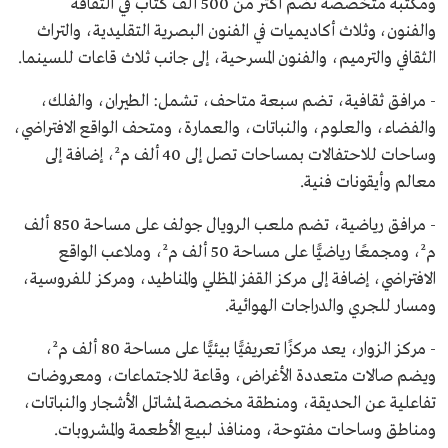
ومكتبة متخصصة تضم أكثر من 500 ألف كتاب في الثقافة
والفنون، وثلاث أكاديميات في الفنون البصرية التقليدية، والتراث
الثقافي والترميم، والفنون المسرحية، إلى جانب ثلاث قاعات للسينما.
- مرافق ثقافية، تضم سبعة متاحف، تشمل: الطيران، والفلك،
والفضاء، والعلوم، والنباتات، والعمارة، ومتحف الواقع الافتراضي،
وساحات للاحتفالات بمساحات تصل إلى 40 ألف م²، إضافة إلى
معالم وأيقونات فنية.
- مرافق رياضية، تضم ملعب الرويال جولف على مساحة 850 ألف
م²، ومجمعًا رياضيًّا على مساحة 50 ألف م²، وملاعب الواقع
الافتراضي، إضافة إلى مركز القفز المظلي والمناطيد، ومركز للفروسية،
ومسار للجري والدراجات الهوائية.
- مركز الزوار، يعد مركزًا تعريفيًّا بيئيًّا على مساحة 80 ألف م²،
ويضم صالات متعددة الأغراض، وقاعة للاجتماعات، ومعروضات
تفاعلية عن الحديقة، ومنطقة مخصصة لمشاتل الأشجار والنباتات،
ومناطق وساحات مفتوحة، ومنافذ لبيع الأطعمة والمشروبات.