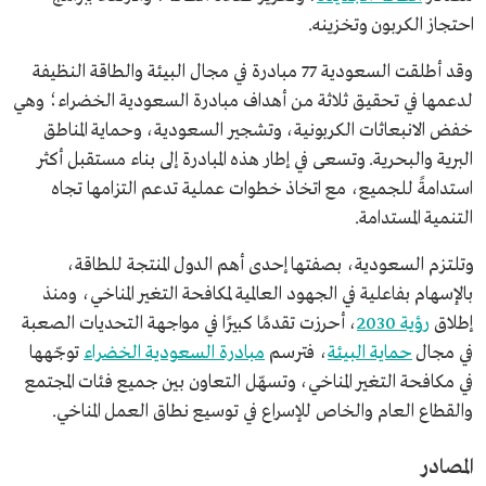
احتجاز الكربون وتخزينه.
وقد أطلقت السعودية 77 مبادرة في مجال البيئة والطاقة النظيفة
لدعمها في تحقيق ثلاثة من أهداف مبادرة السعودية الخضراء؛ وهي
خفض الانبعاثات الكربونية، وتشجير السعودية، وحماية المناطق
البرية والبحرية. وتسعى في إطار هذه المبادرة إلى بناء مستقبل أكثر
استدامةً للجميع، مع اتخاذ خطوات عملية تدعم التزامها تجاه
التنمية المستدامة.
وتلتزم السعودية، بصفتها إحدى أهم الدول المنتجة للطاقة،
بالإسهام بفاعلية في الجهود العالمية لمكافحة التغير المناخي، ومنذ
إطلاق
رؤية 2030
، أحرزت تقدمًا كبيرًا في مواجهة التحديات الصعبة
في مجال
حماية البيئة
، فترسم
مبادرة السعودية الخضراء
توجّهها
في مكافحة التغير المناخي، وتسهّل التعاون بين جميع فئات المجتمع
والقطاع العام والخاص للإسراع في توسيع نطاق العمل المناخي.
المصادر