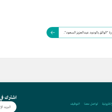
ة "الواثق بالودود عبدالعزيز السعود".
اشترك في 
إلكترونية
تواصل معنا
التوظيف