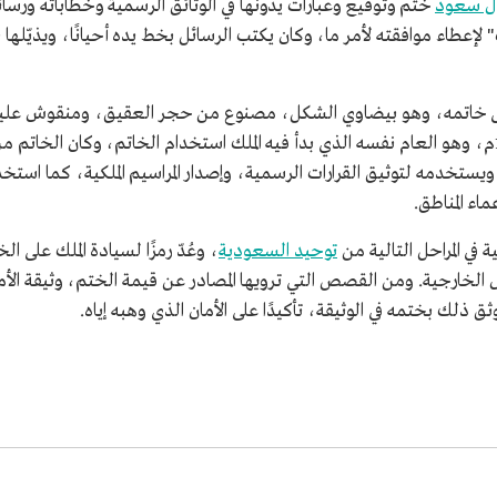
آل سعود
ختم وتوقيع وعبارات يدونها في الوثائق الرسمية وخطاباته ورسائ
 لإعطاء موافقته لأمر ما، وكان يكتب الرسائل بخط يده أحيانًا، ويذيّله
 على خاتمه، وهو بيضاوي الشكل، مصنوع من حجر العقيق، ومنقوش عليه 
عبدالرحمن الفيصل" وعام صنعه 1321هـ/1903م، وهو العام نفسه الذي بدأ فيه الملك استخدام الخاتم،
ًا، ويستخدمه لتوثيق القرارات الرسمية، وإصدار المراسيم الملكية، كما ا
ماء المناطق.
 في المراحل التالية من
توحيد السعودية
، وعُدّ رمزًا لسيادة الملك على 
ول الخارجية. ومن القصص التي ترويها المصادر عن قيمة الختم، وثيقة الأم
ثق ذلك بختمه في الوثيقة، تأكيدًا على الأمان الذي وهبه إياه.