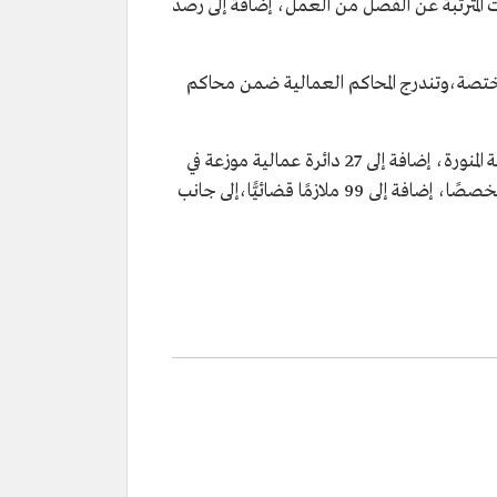
المترتبة عن الفصل من العمل، إضافة إلى رصد
المختصة،وتندرج المحاكم العمالية ضمن محاكم
تقع مقرات المحاكم العمالية في سبع مدن في المملكة، هي: الرياض، ومكة المكرمة، وجدة، وأبها، والدمام، وبريدة، والمدينة المنورة، إضافة إلى 27 دائرة عمالية موزعة في
مدن ومحافظات المملكة، و9 دوائر استئناف عمالية في ست محاكم استئناف في مناطق المملكة، يعمل فيها 139 قاضيًا متخصصًا، إضافة إلى 99 ملازمًا قضائيًّا،إلى جانب