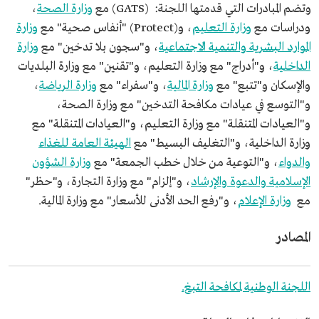
وتضم المبادرات التي قدمتها اللجنة: (GATS) مع
وزارة الصحة
،
ودراسات مع
وزارة التعليم
، و(Protect) "أنفاس صحية" مع
وزارة
الموارد البشرية والتنمية الاجتماعية
، و"سجون بلا تدخين" مع
وزارة
الداخلية
، و"أدراج" مع وزارة التعليم، و"تقنين" مع وزارة البلديات
والإسكان و"تتبع" مع
وزارة المالية
، و"سفراء" مع
وزارة الرياضة
،
و"التوسع في عيادات مكافحة التدخين" مع وزارة الصحة،
و"العيادات المتنقلة" مع وزارة التعليم، و"العيادات المتنقلة" مع
وزارة الداخلية، و"التغليف البسيط" مع
الهيئة العامة للغذاء
والدواء
، و"التوعية من خلال خطب الجمعة" مع
وزارة الشؤون
الإسلامية والدعوة والإرشاد
، و"إلزام" مع وزارة التجارة، و"حظر"
مع
وزارة الإعلام
، و"رفع الحد الأدنى للأسعار" مع وزارة المالية.
المصادر
اللجنة الوطنية لمكافحة التبغ.