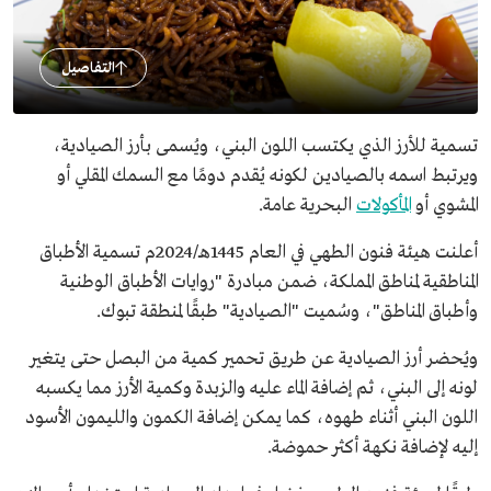
التفاصيل
تسمية للأرز الذي يكتسب اللون البني، ويُسمى بأرز الصيادية،
ويرتبط اسمه بالصيادين لكونه يُقدم دومًا مع السمك المقلي أو
المشوي أو
المأكولات
البحرية عامة.
أعلنت هيئة فنون الطهي في العام 1445هـ/2024م تسمية الأطباق
المناطقية لمناطق المملكة، ضمن مبادرة "روايات الأطباق الوطنية
وأطباق المناطق"، وسُميت "الصيادية" طبقًا لمنطقة تبوك.
ويُحضر أرز الصيادية عن طريق تحمير كمية من البصل حتى يتغير
لونه إلى البني، ثم إضافة الماء عليه والزبدة وكمية الأرز مما يكسبه
اللون البني أثناء طهوه، كما يمكن إضافة الكمون والليمون الأسود
إليه لإضافة نكهة أكثر حموضة.