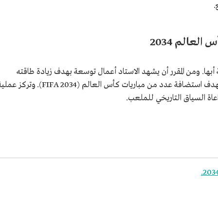
لعالم 2034
بها. ومن المقرر أن يشهد الاستاد أعمال توسعة بهدف زيادة طاقته
الاستيعابية ليصل إلى أكثر من 45 ألف متفرج بهدف استضافة عدد من مباريات كأس العالم (FIFA 2034). وتركز 
اعاة السياق التاريخي للملعب.