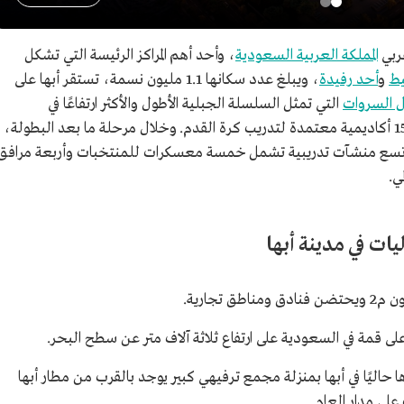
ربي
المملكة العربية السعودية
، وأحد أهم المراكز الرئيسة التي تشكل
ط
و
أحد رفيدة
، ويبلغ عدد سكانها 1.1 مليون نسمة، تستقر أبها على
 السروات
التي تمثل السلسلة الجبلية الأطول والأكثر ارتفاعًا في
المملكة. تضم منطقة عسير أكثر من 140 ناديًا و15 أكاديمية معتمدة لتدريب كرة القدم. وخلال مرحلة ما بعد البطولة،
 تسع منشآت تدريبية تشمل خمسة معسكرات للمنتخبات وأربعة مرافق
ي.
يات في مدينة أبها
لى قمة في السعودية على ارتفاع ثلاثة آلاف متر عن سطح البحر.
اليًا في أبها بمنزلة مجمع ترفيهي كبير يوجد بالقرب من مطار أبها
على مدار العام.