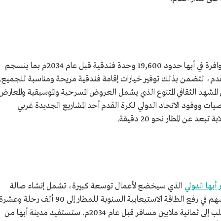
من المتوقع أن يتجاوز عدد الوحدات الفندقية المتوافرة في أبها حدود 19,600 وحدة فندقية قبل عام 2034م بما ينسجم
القدم، لتضمن بذلك توفير خيارات إقامة فندقية مريحة ومناسبة للجميع.
 المشهد الثقافي المتنوع الذي يشمل العروض المسرحية والموسيقية والمعارض
خصيات ووفود الاتحاد الدولي لكرة القدم أحد المشاريع الجديدة غربي
د عن المطار نحو 20 دقيقة.
أبها الدولي
الذي سيخضع لأعمال توسعة كبيرة، تشمل إنشاء صالة
ركاب جديدة بمساحة 65 ألف م2، في خطوة تسهم في رفع الطاقة الاستيعابية السنوية للمطار إلى 90 ألف رحلة وعشر
ملايين مسافر، مع توقعات بأن يصل حجم الطلب إلى ثمانية ملايين مسافر قبل عام 2034م. ستستفيد مدينة أبها من