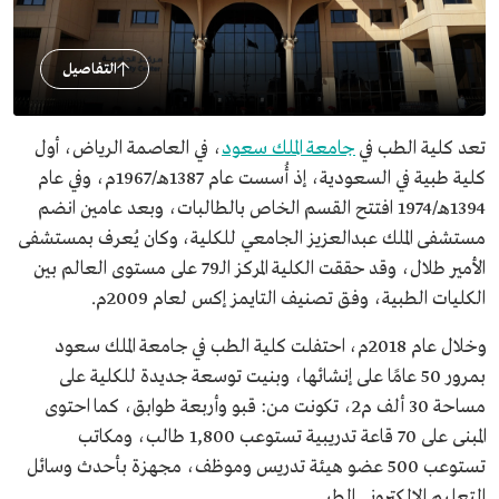
التفاصيل
تعد كلية الطب في
جامعة الملك سعود
، في العاصمة الرياض، أول
كلية طبية في السعودية، إذ أُسست عام 1387هـ/1967م، وفي عام
1394هـ/1974 افتتح القسم الخاص بالطالبات، وبعد عامين انضم
مستشفى الملك عبدالعزيز الجامعي للكلية، وكان يُعرف بمستشفى
الأمير طلال، وقد حققت الكلية المركز الـ79 على مستوى العالم بين
الكليات الطبية، وفق تصنيف التايمز إكس لعام 2009م.
وخلال عام 2018م، احتفلت كلية الطب في جامعة الملك سعود
بمرور 50 عامًا على إنشائها، وبنيت توسعة جديدة للكلية على
مساحة 30 ألف م2، تكونت من: قبو وأربعة طوابق، كما احتوى
المبنى على 70 قاعة تدريبية تستوعب 1,800 طالب، ومكاتب
تستوعب 500 عضو هيئة تدريس وموظف، مجهزة بأحدث وسائل
التعليم الإلكتروني الطبي.