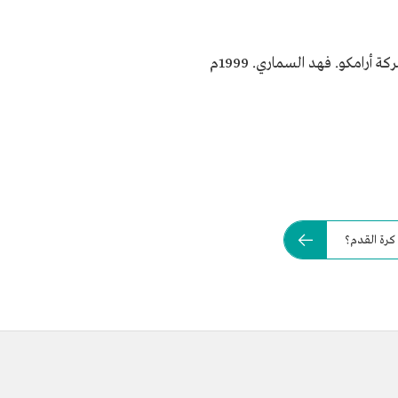
كة أرامكو. فهد السماري. 1999م
 كرة القدم؟