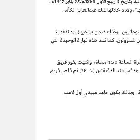
هي مباراة كرة قدم بين فريقي اتحاد الظهران وفريق منتخب الصوماليين، وذلك بتاريخ 3 ربيع الأول 1366هـ/25 يناير 1947م،
"،وقدم خلالها الملك عبدالعزيز الكأس
وماليين، وذلك ضمن برنامج زيارة تفقدية
المسؤولين. كما تعد هذه المباراة الوحيدة التي
وذلك عندما وصل الملك عبدالعزيز إلى ملعب المباراة الساعة 4:35 مساءً، وبعد أن تقدم لاعبو الفريقين لمصافحته بدأت المباراة الساعة 4:50 مساءً، وانتهت بفوز فريق
منتخب الصوماليين بهدفين مقابل هدف لاتحاد الظهران. واستمرت المباراة 60 دقيقة فقط. إذ سجل منتخب الصوماليين هدفين عند الدقيقتين (2، 28) ثم قلص فريق
اراة، وبذلك يكون حامد عبيدلي أول لاعب