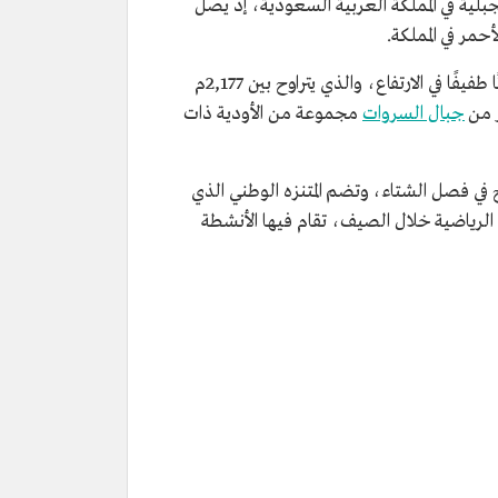
جبلية في المملكة العربية السعودية، إذ يصل
تشرف قمم جبال السودة على سهل تهامة بموازاة ساحل البحر الأحمر، وهي في الأصل ضمن سلسلة جبلية تشهد تفاوتًا طفيفًا في الارتفاع، والذي يتراوح بين 2,177م
جبال السروات
مجموعة من الأودية ذات
 في فصل الشتاء، وتضم المتنزه الوطني الذي
لرياضية خلال الصيف، تقام فيها الأنشطة