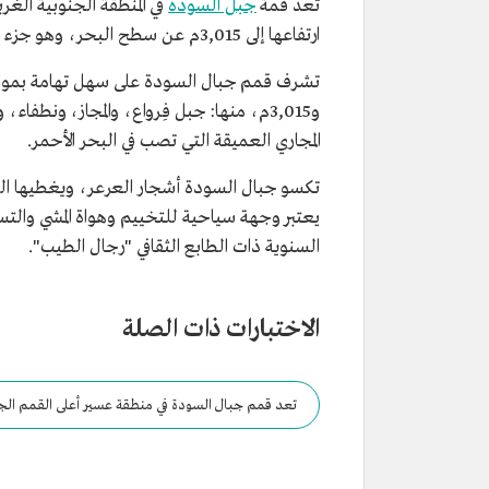
تعد قمة
جبل السودة
في المنطقة الجنوبية الغر
ارتفاعها إلى 3,015م عن سطح البحر، وهو جزء من سلسلة جبال السروات الداخلية المطلة على الساحل الجنوبي للبحر الأحمر في المملكة.
و3,015م، منها: جبل فِرواع، والمجاز، ونطفاء، وصهلاء، ومَنعا، ومومة، وكتفاء، وبثرة، وأَثرب، والبَلس، وكرا، وتنحدر من
المجاري العميقة التي تصب في البحر الأحمر.
تكسو جبال السودة أشجار العرعر، ويغطيها الضب
يعتبر وجهة سياحية للتخييم وهواة المشي والت
السنوية ذات الطابع الثقافي "رجال الطيب".
الاختبارات ذات الصلة
تعد قمم جبال السودة في منطقة عسير أعلى القمم الجب