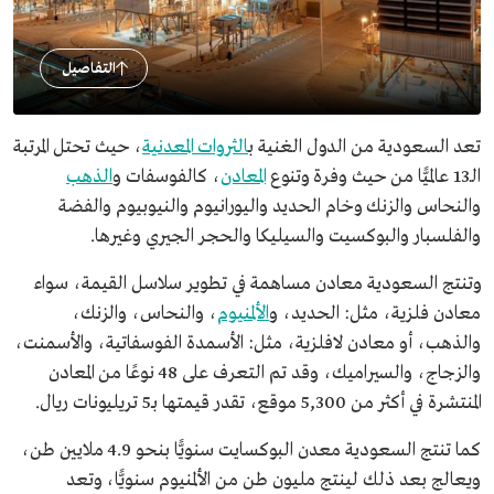
التفاصيل
تعد السعودية من الدول الغنية ب
الثروات المعدنية
، حيث تحتل المرتبة
الـ13 عالميًّا من حيث وفرة وتنوع
المعادن
، كالفوسفات و
الذهب
والنحاس والزنك وخام الحديد واليورانيوم والنيوبيوم والفضة
والفلسبار والبوكسيت والسيليكا والحجر الجيري وغيرها.
وتنتج السعودية معادن مساهمة في تطوير سلاسل القيمة، سواء
معادن فلزية، مثل: الحديد، و
الألمنيوم
، والنحاس، والزنك،
والذهب، أو معادن لافلزية، مثل: الأسمدة الفوسفاتية، والأسمنت،
والزجاج، والسيراميك، وقد تم التعرف على 48 نوعًا من المعادن
المنتشرة في أكثر من 5,300 موقع، تقدر قيمتها بـ5 تريليونات ريال.
كما تنتج السعودية معدن البوكسايت سنويًّا بنحو 4.9 ملايين طن،
ويعالج بعد ذلك لينتج مليون طن من الألمنيوم سنويًّا، وتعد