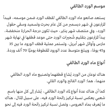
موسم الورد الطائفي
يستعد صانعو ماء الورد الطائفي لقطف الورد ضمن موسمه، فيبدأ
المزارعون في شهر ديسمبر من كل عام بحرث وتسميد وسقي حقول
الورد، وفي منتصف شهر يناير، حيث تكون درجة الحرارة منخفضة،
يبدأ المزارعون بتقليم شُجيرات الورد حتى موعد قطفها في نهاية شهر
مارس وأوائل شهر أبريل، وتستمر عملية قطف الورود ما بين 35
و45 يومًا، ويبلغ متوسط عدد الورود المقطوفة يوميًّا 70 ألف وردة.
أنواع ماء الورد الطائفي
هناك نوعان من الورد يُشاع قطفهما وتصنيع ماء الورد الطائفي
منهما، هما: الورد الفاتح والورد القاني.
كما أن هناك عدة أنواع لماء الورد الطائفي، يُشار إلى كل منها باسمٍ
شعبي يعكس نسبة تركيز رائحة الورد فيه، على سبيل المثال، هناك
ما يُعرف بماء العروس، وتصل نسبة تركيز رائحة الورد فيه إلى نحو