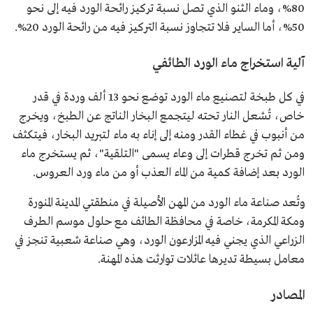
80%، وماء الثنو الذي تصل نسبة تركيز رائحة الورد فيه إلى نحو
50%، أما الساير فلا تتجاوز نسبة التركيز فيه من رائحة الورد 20%.
آلية استخراج ماء الورد الطائفي
في كل طبخة لتصنيع ماء الورد توضع نحو 13 ألف وردة في قدر
خاص، تُشعل النار تحته ليتجمع البخار الناتج عن الطبخ، ويخرج
من أنبوب في غطاء القدر ومنه إلى إناء به ماء لتبريد البخار، فيتكثف
ومن ثم تخرج قطرات إلى وعاء يسمى "التلقية"، ثم يستخرج ماء
الورد بعد إضافة كمية من الماء العذب أو من ماء ورد العروس.
وتُعد صناعة ماء الورد من المهن الأصيلة في منطقتي المدينة المنورة
ومكة المكرمة، خاصة في محافظة الطائف مع حلول موسم الطرف
الزراعي الذي يجني فيه المزارعون الورد، وهي صناعة شعبية تنجز في
معامل بسيطة تديرها عائلات توارثت هذه المهنة.
المصادر