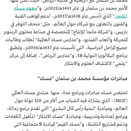
محمد بن سلمان غير الربحية في مدينة الرياض، حيث أعلن عنها
الأمير محمد بن سلمان في عام 1443هـ/2021م، و"
معهد مسك
للفنون
" الذي تأسس عام 1438هـ/2017م، لدعم المواهب الفنية
والفنون بالتعاون مع شركاء حول العالم، مثل: متحف اللوفر في
باريس، و"شركة مانجا للإنتاج" المتخصصة في صناعة محتوى الرسوم
المتحركة وألعاب الفيديو، و"مدارس مسك العالمية" لطلاب وطالبات
جميع المراحل الدراسية، التي تأسست عام 1437هـ/2016م، وتطبق
برنامج البكالوريا الدولية IB، و"مدارس الرياض"، إضافة إلى مركز
"عِلمي" لاكتشاف العلوم والابتكار.
مبادرات مؤسسة محمد بن سلمان "مسك"
تحتضن مسك مبادرات وبرامج عدة، منها: منتدى مسك العالمي
(MGF)، الذي يشارك فيه الشباب من أكثر من 120 دولة حول
العالم، ومبادرة "تنمية رأس المال البشري" التي تقدم برامج زمالة،
وبرامج إعدادية وتدريبية، ومبادرة "مسك الابتكار" لتأهيل الكفاءات
ودعم المشاريع الناشئة، و"مسك القيم" المبادرة الاجتماعية التي