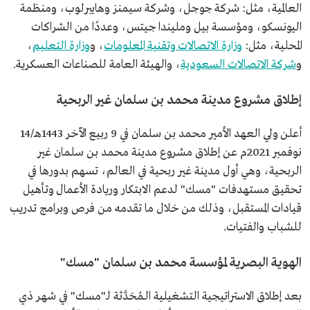
العالمية، مثل: شركة جوجل، وشركة سيمنز وهايبرلوب، ومنظمة
اليونسكو، ومؤسسة بيل ومليندا جيتس، وعددًا من الشراكات
المحلية، مثل:
وزارة الاتصالات وتقنية المعلومات
، و
وزارة التعليم
،
و
شركة الاتصالات السعودية
، والهيئة العامة للصناعات العسكرية.
إطلاق مشروع مدينة محمد بن سلمان غير الربحية
أعلن ولي العهد الأمير محمد بن سلمان في 9 ربيع الآخر 1443هـ/14
نوفمبر 2021م عن إطلاق مشروع مدينة محمد بن سلمان غير
الربحية، وهي أول مدينة غير ربحية في العالم، تسهم بدورها في
تحقيق مستهدفات "مسك" لدعم الابتكار وريادة الأعمال وتأهيل
قيادات المستقبل، وذلك من خلال ما تقدمه من فرص وبرامج تدريب
للشباب والفتيات.
الهوية البصرية لمؤسسة محمد بن سلمان "مسك"
بعد إطلاق الاستراتيجية التشغيلية الـمُحَدَّثة لـ"مسك" في شهر ذي