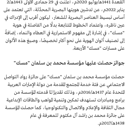
القعدة 1441هـ/يوليو 2020م، أعلنت في 29 جمادى الأولى 1443هـ/2
يناير 2022م، عن تدشين هويتها البصرية الـمحدَّثة، التي تعتمد على
أساس تبسيط العناصر البصرية للشعار، ليكون أقرب إلى الإدراك في
عين ناظره، واعتماد الخطوط المتتابعة بدلًا من الفاصلة في هوية
"مسك"، في إشارة إلى مفهوم الاستمرارية في العطاء والنماء، إضافةً
إلى تصنيف ألوان الهوية على نحوٍ أكثر تخصيصًا، وصبغ هذه الألوان
على مسارات "مسك" الأربعة.
جوائز حصلت عليها مؤسسة محمد بن سلمان "مسك"
حصلت مؤسسة محمد بن سلمان "مسك" على جائزة رواد التواصل
الاجتماعي عن فئة خدمة المجتمع المقدمة من دولة الإمارات العربية
المتحدة عام 1437هـ/2016م، وذلك تقديرًا لما قدمته المؤسسة من
برامج ومبادرات تستهدف تمكين وتنمية المواهب والطاقات الإبداعية
مجال الثقافة والإعلام والاتصال والتكنولوجيا، كما حصلت المؤسسة
على جائزة محمد بن راشد آل مكتوم للمعرفة في عام
1438هـ/2017م.