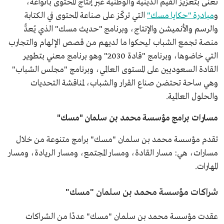
تُعنى بتعزيز القيم الدينية والوطنية عبر إنتاج المحتوى بأنواعه،
و
مبادرة "حكايا مسك"
التي تركّز على صناعة المحتوى في الكتابة
والرسم والأنميشن والإنتاج، وبرنامج "حديث مسك" الذي يُعدُّ
منصة تجمع الشباب ليحكوا ما لديهم من قصص الإلهام والتجارب
التي خاضوها، وبرنامج "قادة 2030" وهو برنامج معني بتطوير
القادة السعوديين على المستوى العالمي، وبرنامج "مجلس الشباب"
وهي ساحة تحتضن صناع القرار والشباب، لمناقشة التحديات
والحلول العالمية.
مسارات برامج مؤسسة محمد بن سلمان "مسك"
تقدم مؤسسة محمد بن سلمان "مسك" برامج متنوعة من خلال
مسارات، هي: مسار القادة، ومسار المجتمع، ومسار الريادة، ومسار
المهارات.
شراكات مؤسسة محمد بن سلمان "مسك"
عقدت مؤسسة محمد بن سلمان "مسك" عددًا من الشراكات