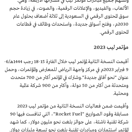
وتسهم جميع مبادرات مؤتمر ليب في مساراتها الأربعة، وهي:
الألعاب، والفيديو، والإعلانات الرقمية، والصوت، في زيادة حجم
سوق المحتوى الرقمي في السعودية إلى ثلاثة أضعاف بحلول عام
2030م، وفتح أسواق جديدة، واستحداث وظائف في قطاعات
المحتوى الرقمي.
مؤتمر ليب 2023
أقيمت النسخة الثانية لمؤتمر ليب خلال الفترة 15-18 رجب 1444هـ/6-
9 فبراير 2023م في مركز واجهة الرياض للمعارض والمؤتمرات، وحمل
عنوان "نحو آفاق جديدة".وشارك في المؤتمر أكثر من 700 متحدث
ومتحدثة من أكثر من 50 دولة، وأكثر من 900 شركة عالمية
ومحلية.
وأقيمت ضمن فعاليات النسخة الثانية من مؤتمر ليب 2023
مسابقة وقود الصواريخ "Rocket Fuel"، التي تنافست فيها 90
شركة تقنية ناشئة، على جوائز بلغت نحو مليون دولار، كما شهد
المؤتمر استثمارات ومبادرات تقنية بلغت نحو تسعة مليارات دولار.