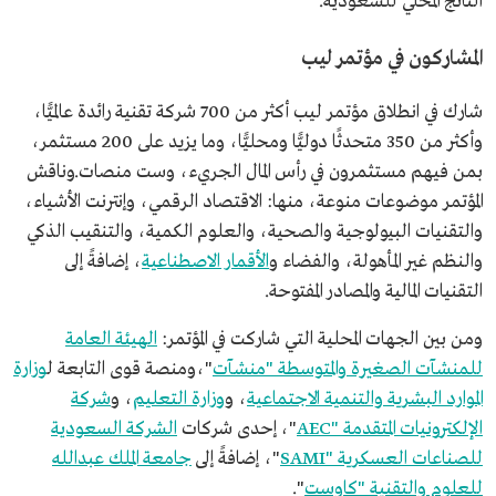
الناتج المحلي للسعودية.
المشاركون في مؤتمر ليب
شارك في انطلاق مؤتمر ليب أكثر من 700 شركة تقنية رائدة عالميًّا،
وأكثر من 350 متحدثًا دوليًّا ومحليًّا، وما يزيد على 200 مستثمر،
بمن فيهم مستثمرون في رأس المال الجريء، وست منصات.وناقش
المؤتمر موضوعات منوعة، منها: الاقتصاد الرقمي، وإنترنت الأشياء،
والتقنيات البيولوجية والصحية، والعلوم الكمية، والتنقيب الذكي
والنظم غير المأهولة، والفضاء و
الأقمار الاصطناعية
، إضافةً إلى
التقنيات المالية والمصادر المفتوحة.
ومن بين الجهات المحلية التي شاركت في المؤتمر:
الهيئة العامة
للمنشآت الصغيرة والمتوسطة "منشآت
"،ومنصة قوى التابعة ل
وزارة
الموارد البشرية والتنمية الاجتماعية
، و
وزارة التعليم
، و
شركة
الإلكترونيات المتقدمة "AEC
"، إحدى شركات
الشركة السعودية
للصناعات العسكرية "SAMI
"، إضافةً إلى
جامعة الملك عبدالله
للعلوم والتقنية "كاوست
".