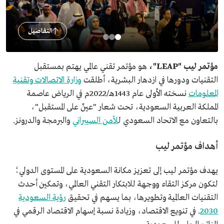
التفاصيل
مؤتمر ليب "LEAP"،
هو مؤتمر تقني عالمي يهتم بمستقبل
التقنيات ودورها في ازدهار البشرية، أطلقت
وزارة الاتصالات وتقنية
المعلومات
نسخته الأولى عام 1443هـ/2022م في الرياض عاصمة
المملكة العربية السعودية، تحت شعار "عينٌ على المستقبل"،
بالتعاون مع الاتحاد السعودي ل
لأمن السيبراني
والبرمجة والدرونز.
أهداف مؤتمر ليب
يهدف مؤتمر ليب إلى تعزيز مكانة السعودية على المستوى الدولي؛
لتكون مركز التقاء ووجهة للابتكار التقني العالمي، وتمكين أحدث
التقنيات العالمية وتطويرها، بما يسهم في تحقيق
رؤية السعودية
2030
. في تنويع الاقتصاد، وزيادة نسبة إسهام الاقتصاد الرقمي في