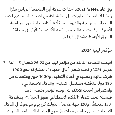
وفي عام 1442هـ/ 2021م اختارت شركة أبل العاصمة الرياض مقرًا
رئيسًا لأكاديمية مطورات أبل، بالشراكة مع الاتحاد السعودي للأمن
السيبراني والبرمجة والدرونز، ممثلًا في أكاديمية طويق، وجامعة
الأميرة نورة بنت عبدالرحمن. وتُعد الأكاديمية الأولى في منطقة
الشرق الأوسط وشمال إفريقيا.
مؤتمر ليب 2024
أقيمت النسخة الثالثة من مؤتمر ليب من 23-26 شعبان 1445هـ/4-7
مارس 2024م تحت شعار "آفاق جديدة"، بمشاركة نحو 1000
شركة عالمية ومحلية في قطاع التقنية، و1000 خبير ومتحدث من
180 دولة لمناقشة مستقبل التقنية، والذكاء الاصطناعي،
واستعراض أحدث الابتكارات، وضم المؤتمر منصة "ديب
فيست" تحت شعار "الذكاء الاصطناعي يفوق الخيال"، بمشاركة
150 متحدثًا، و120 جهة عارضة، تناولت كل يوم موضوعًا في الذكاء
الاصطناعي، إلى جانب المنصات والمسارح المختصة التي تقدم الدورات