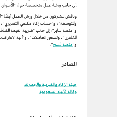
إلى جانب ورشة عمل متخصصة حول "الأسواق ا
وناقش المشاركون من خلال ورش العمل أيضًا "آل
والمتوسطة"، و"حساب زكاة مكلفي التقديري"، بالإ
و"منصة سابر"،إلى جانب "ضريبة القيمة المضافة"
المكلفين"، وتسعير المعاملات"، و"آلية الاعتراضا
و"
منصة فسح
".
المصادر
هيئة الزكاة والضريبة والجمارك.
وكالة الأنباء السعودية.