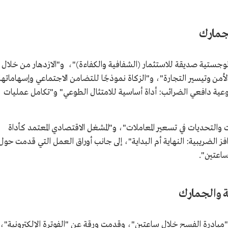
لجمارك
وجستية صديقة للاستثمار (الشفافية والكفاءة)"، و"الازدهار من خلال
أمن وتيسير التجارة"، و"الزكاة نموذجًا للتضامن الاجتماعي وإسهاماتها
"توعية دافعي الضرائب: أداة أساسية للامتثال الطوعي" و"تكامل عمليات
والتحديات في تسعير المعاملات"، و"المشغل الاقتصادي المعتمد كأداة
 الضريبية: النهاية أم البداية"، إلى جانب أوراق العمل التي قدمت حول
ساعتين".
ة والجمارك
مبادرة الفسح خلال ساعتين"، وقدمت ورقة عن "الفوترة الإلكترونية"،