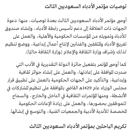
توصيات مؤتمر الأدباء السعوديين الثالث
أوصى مؤتمر الأدباء السعوديين الثالث بعدة توصيات، منها: دعوة
الجهات ذات العلاقة إلى دعم تأسيس رابطة الأدباء، وإنشاء صندوق
للأدباء وتمويله من المؤسسات الحكومية والأهلية، والعمل على
تفريغ الأدباء والمثقفين والفنانين لإنتاج أعمال إبداعية، ووضع تنظيم
لذلك بإشراف وزارة الثقافة والإعلام (وزارة الثقافة حاليًا).
كما أوصى المؤتمر بتفعيل جائزة الدولة التقديرية في الأدب التي
صدرت الموافقة على إعادتها، والعمل على إنشاء جوائز ثقافية
وإبداعية، والتأكيد على الجهات الحكومية بالعمل على تطبيق قرار
مجلس الوزراء عام 1429هـ القاضي بالموافقة على تنظيم المشاركات في
الأنشطة، ومنها المؤتمرات الثقافية في الداخل والخارج، والسماح
للموظفين بحضورها، والعمل على زيادة الإعانات الحكومية
المخصصة للأندية الأدبية والجمعيات الفنية، والتوسع في إنشائها.
تكريم الباحثين بمؤتمر الأدباء السعوديين الثالث