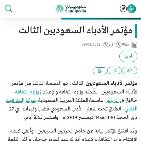
مؤتمر الأدباء السعوديين الثالث
مقالة
2 د
08/03/2023
أدب
مؤتمر الأدباء السعوديين الثالث
، هو النسخة الثالثة من مؤتمر
الأدباء السعوديين، نظَّمته وزارة الثقافة والإعلام (
وزارة الثقافة
حاليًا) في
الرياض
عاصمة المملكة العربية السعودية
بمركز الملك فهد
الثقافي
، انطلق تحت شعار "الأدب السعودي قضايا وتيارات" في 27
ذي الحجة 1430هـ/14 ديسمبر 2009م، واستمر ثلاثة أيام.
وقد افتتحَ المؤتمر نيابة عن خادم الحرمين الشريفين، وألقى كلمة
الافتتاح وزير الثقافة والإعلام آنذاك عبدالعزيز خوجة، وألقى كلمة