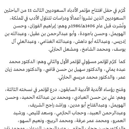
كُرّم في حفل افتتاح مؤتمر الأدباء السعوديين الثالث 11 من الباحثين
السعوديين الذين نشروا أعمالًا ودراسات تتناول الأدب في المملكة،
ونُشرت قبل عام 1406هـ/1986م وهم: إبراهيم الفوزان، وحسن
الهويمل، وحسن باجودة، وأبو عبدالرحمن بن عقيل، وعبدالله بن
إدريس، وعبدالله أبو داهش، وعبدالله الغذامي، وعبدالعلي آل
يوسف، ومحمد الشامخ، ومشعل الحارثي.
كما كرَّم المؤتمر مسؤولي المؤتمر الأول والثاني وهم: الدكتور محمد
عبده يماني، والدكتور سهيل بن حسن قاضي، والدكتور محمد زيان
عمر، والدكتور محمد مريسي الحارثي.
ومُنح رؤساء الأندية الأدبية السابقون، درع المؤتمر في نسخته الثالثة،
وهم: علي بن حسن العبادي، ومحمد بن عبدالله الحميد، وحسن
الهويمل، وعبدالفتاح أبو مدين، وراشد راجح الشريف،
وعبدالرحمن العبيد، وحجاب الحازمي، وسعد المليص، ورشيد
العمرو، ومحمد عمر عرفة، ومحمد الربيع، ونعيم السهو،
والدكتور حسن حجاب الحازمي، وعبدالرحمن الدرعان، ومحمد زايد