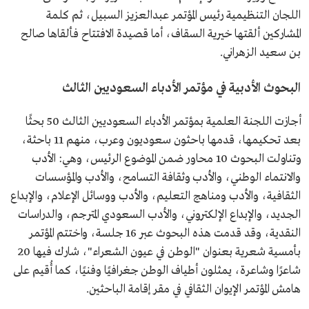
اللجان التنظيمية رئيس المؤتمر عبدالعزيز السبيل، ثم كلمة
المشاركين ألقتها خيرية السقاف، أما قصيدة الافتتاح فألقاها صالح
بن سعيد الزهراني.
البحوث الأدبية في مؤتمر الأدباء السعوديين الثالث
أجازت اللجنة العلمية بمؤتمر الأدباء السعوديين الثالث 50 بحثًا
بعد تحكيمها، قدمها باحثون سعوديون وعرب، منهم 11 باحثة،
وتناولت البحوث 10 محاور ضمن الموضوع الرئيس، وهي: الأدب
والانتماء الوطني، والأدب وثقافة التسامح، والأدب والمؤسسات
الثقافية، والأدب ومناهج التعليم، والأدب ووسائل الإعلام، والإبداع
الجديد، والإبداع الإلكتروني، والأدب السعودي المترجم، والدراسات
النقدية، وقد قدمت هذه البحوث عبر 16 جلسة، واختتم المؤتمر
بأمسية شعرية بعنوان "الوطن في عيون الشعراء"، شارك فيها 20
شاعرًا وشاعرة، يمثلون أطياف الوطن جغرافيًا وفنيًا، كما أُقيم على
هامش المؤتمر الإيوان الثقافي في مقر إقامة الباحثين.