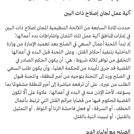
آلية عمل لجان إصلاح ذات البين
حددت المادة السابعة من اللائحة التنظيمية للجان إصلاح ذات البين
في إمارات المناطق آلية عمل تلك اللجان واشتراطات بدء أعمالها؛
إذ تبدأ اللجنة أعمال السعي في الصلح بعد تعميد الإمارة من وزارة
الداخلية بتنفيذ أحكام القتل، وعلى اللجنة قبل البدء في أعمالها
التحقق من توافر ثلاثة شروط، هي: أن يكون الحكم الصادر في
القضية قد جرى تأييده من المحكمة العليا، وأن يكون طلب السعي
في الصلح ورد إلى اللجنة بتوجيه من أمير المنطقة، وللجنة قبول
الطلب من غيره، على أن ترفعه مباشرة إلى أمير المنطقة مشفوعًا بما
يسوّغه، لأخذ الإذن منه في البدء في أعمالها، علاوة على ألَّا تكون
القضية المحكوم فيها من قضايا جرائم القتل التي ترتبط بأعمال
الخطف، أو السرقة، أو فعل فاحشة الزنا أو اللواط، أو التمثيل
بالقتيل، أو تبييت النية بالقتل.
الصلح مع أولياء الدم