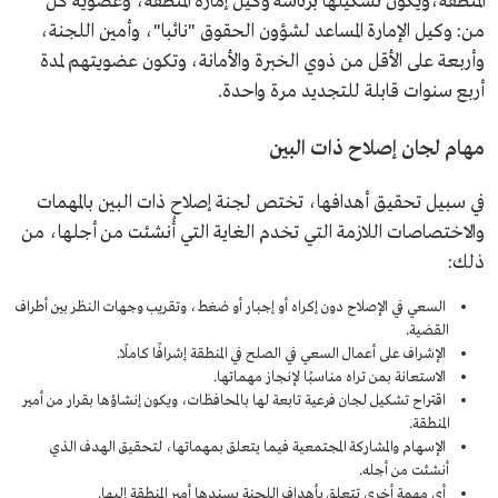
المنطقة،ويكون تشكيلها برئاسة وكيل إمارة المنطقة، وعضوية كل
من: وكيل الإمارة المساعد لشؤون الحقوق "نائبا"، وأمين اللجنة،
وأربعة على الأقل من ذوي الخبرة والأمانة، وتكون عضويتهم لمدة
أربع سنوات قابلة للتجديد مرة واحدة.
مهام لجان إصلاح ذات البين
في سبيل تحقيق أهدافها، تختص لجنة إصلاح ذات البين بالمهمات
والاختصاصات اللازمة التي تخدم الغاية التي أُنشئت من أجلها، من
ذلك:
السعي في الإصلاح دون إكراه أو إجبار أو ضغط، وتقريب وجهات النظر بين أطراف
القضية.
الإشراف على أعمال السعي في الصلح في المنطقة إشرافًا كاملًا.
الاستعانة بمن تراه مناسبًا لإنجاز مهماتها.
اقتراح تشكيل لجان فرعية تابعة لها بالمحافظات، ويكون إنشاؤها بقرار من أمير
المنطقة.
الإسهام والمشاركة المجتمعية فيما يتعلق بمهماتها، لتحقيق الهدف الذي
أنشئت من أجله.
أي مهمة أخرى تتعلق بأهداف اللجنة يسندها أمير المنطقة إليها.