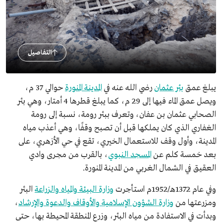
التفاصيل
يبلغ عمق
بئر عثمان
رضي الله عنه في
المدينة المنورة
حوالي 37 م،
ويصل عمق الماء فيها إلى 29 م، كما يبلغ قطرها 4 أمتار، وهي بئر
الصحابي عثمان بن عفان، وتعرف ببئر رومة، نسبة إلى رومة
الغفاري الذي كان يملكها قبل أن تصبح وقفًا، وهي أعذب مياه
المدينة، وأول وقف للاستعمال الخيري، تقع في حي الأزهري، على
بعد خمسة كلم عن
المسجد النبوي
، بالقرب من مجرى وادي
العقيق في الشمال الغربي من المدينة المنورة.
وفي عام 1372هـ/1952م استأجرت
وزارة البيئة والمياه والزراعة
البئر
ومزرعتها من
وزارة الشؤون الإسلامية والأوقاف والدعوة والإرشاد
،
وبدأت في الاستفادة من مياه البئر، وزرع المنطقة المحيطة بها، حتى