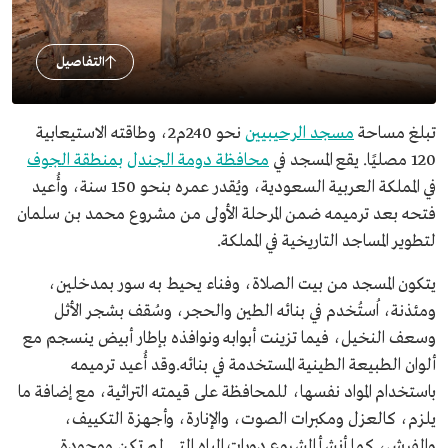
التفاصيل
تبلغ مساحة
مسجد الرحيبيين
نحو 240م2، وطاقته الاستيعابية
120 مصليًا. يقع المسجد في
محافظة دومة الجندل
بمنطقة الجوف
في المملكة العربية السعودية، ويُقدر عمره بنحو 150 سنة، وأُعيد
فتحه بعد ترميمه ضمن المرحلة الأولى من مشروع محمد بن سلمان
لتطوير المساجد التاريخية في المملكة.
يتكون المسجد من بيت الصلاة، وفناء يحيط به سور بمدخلين،
ومئذنة، اُستُخدم في بنائه الطين والحجر، وسُقف بشجر الأثل
وسعف النخيل، فيما تزينت أبوابه ونوافذه بإطار أبيض ينسجم مع
ألوان الطبيعة الطينية المستخدمة في بنائه.وقد أُعيد ترميمه
باستخدام المواد نفسها، للمحافظة على قيمته التراثية، مع إضافة ما
يلزم، كالعزل ومكبرات الصوت، والإنارة، وأجهزة التكييف،
والفرش، كما أنشأ المشروع دورات المياه التي لم تكن موجودة