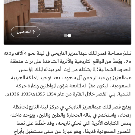
التفاصيل
تبلغ مساحة قصر الملك عبدالعزيز التاريخي في لينة نحو 4 آلاف و320
م2، ويُعدُّ من المواقع التاريخية والأثرية الشاهدة على تراث منطقة
الحدود الشمالية؛ لما يشكله من إرث. أمر ببنائه الملك المؤسس
عبدالعزيز بن عبدالرحمن آل سعود، بعد توحيد المملكة العربية
السعودية، ليكون مقرًّا له لمتابعة شؤون المواطنين وإدارة حركة
التنمية. بني القصر خلال الفترة من عام 1354-1355هـ/1935-1936م.
ويقع قصر الملك عبدالعزيز التاريخي في مركز لينة التابع لمحافظة
رفحاء، واستخدم في بنائه الحجارة والطين واللبن، ويوجد داخله
بعض الكتابات الأثرية التي تحكي تاريخه، وقد خُطّط على نمط
القصور السعودية قديمًا، وهو عبارة عن مبنى مستطيل بأبراج