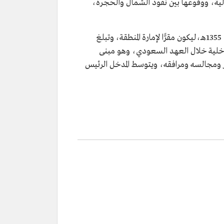
الية، ووقوعها بين نفود الشمال والحجرة،
أمر ببناء قصر لينة الملك المؤسس عبدالعزيز بن عبدالرحمن آل سعود، بعد توحيد المملكة العربية السعودية عام 1354 - 1355هـ،ليكون مقرًّا لإمارة المنطقة، وتبلغ
طق الداخلية خلال العهد السعودي، وهو مبنى
ر ومجالسه ومرافقه، ويتوسط المدخل الرئيس