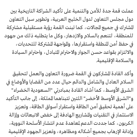
عملت قمة جدة للأمن والتنمية على تأكيد الشراكة التاريخية بين
دول مجلس التعاون لدول الخليج العربية، وتطوير سبل التعاون
المشترك في جميع المجالات، كما تبنت القمة رؤية مستقبلية مشتركة
للمنطقة، لتنعم بالسلام والازدهار، وكل ما يتطلبه ذلك من جهود
في حفظ أمن المنطقة واستقرارها، والمواجهة المشتركة للتحديات،
والالتزام بقواعد حسن الجوار والاحترام المتبادل، واحترام السيادة
والسلامة الإقليمية.
وأكد القادة المشاركون في القمة ضرورة التعاون والعمل لتحقيق
السلام العادل والشامل والدائم حيال عدد من القضايا والأوضاع في
الشرق الأوسط، كما أشاد القادة بمبادرتي "السعودية الخضراء"
و"الشرق الأوسط الأخضر" اللتين تتبناهما المملكة، إلى جانب التأكيد
على أهمية تحقيق أمن الطاقة واستقرار أسواق الطاقة، وتعزيز
الاستثمار في التقنيات والمشاريع الهادفة إلى خفض الانبعاثات وإزالة
الكربون، كما جددت الدعم لمعاهدة عدم انتشار الأسلحة النووية،
وإدانة الإرهاب بجميع أشكاله ومظاهره، وتعزيز الجهود الإقليمية