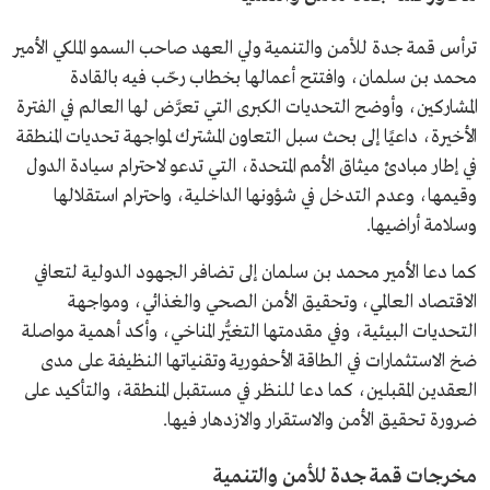
ترأس قمة جدة للأمن والتنمية ولي العهد صاحب السمو الملكي الأمير
محمد بن سلمان، وافتتح أعمالها بخطاب رحّب فيه بالقادة
المشاركين، وأوضح التحديات الكبرى التي تعرَّض لها العالم في الفترة
الأخيرة، داعيًا إلى بحث سبل التعاون المشترك لمواجهة تحديات المنطقة
في إطار مبادئ ميثاق الأمم المتحدة، التي تدعو لاحترام سيادة الدول
وقيمها، وعدم التدخل في شؤونها الداخلية، واحترام استقلالها
وسلامة أراضيها.
كما دعا الأمير محمد بن سلمان إلى تضافر الجهود الدولية لتعافي
الاقتصاد العالمي، وتحقيق الأمن الصحي والغذائي، ومواجهة
التحديات البيئية، وفي مقدمتها التغيُّر المناخي، وأكد أهمية مواصلة
ضخ الاستثمارات في الطاقة الأحفورية وتقنياتها النظيفة على مدى
العقدين المقبلين، كما دعا للنظر في مستقبل المنطقة، والتأكيد على
ضرورة تحقيق الأمن والاستقرار والازدهار فيها.
مخرجات قمة جدة للأمن والتنمية