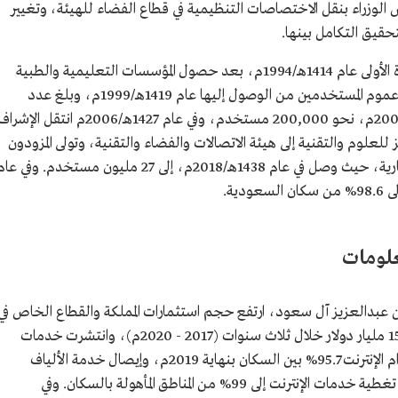
 2022م صدر قرار مجلس الوزراء بنقل الاختصاصات التنظيمية في قطاع الفضاء للهيئة، وتغيير
حقيق التكامل بينها.
دخلت شبكة الإنترنت إلى المملكة للمرة الأولى عام 1414هـ/1994م، بعد حصول المؤسسات التعليمية والطبية
والبحثية على تصريح بالدخول عليها، ثم مُكّن عموم المستخدمين من الوصول إليها عام 1419هـ/1999م، وبلغ عدد
مستخدمي الإنترنت في المملكة في عام 1420هـ/ 2000م، نحو 200,000 مستخدم، وفي عام 1427هـ/2006م انتقل الإش
ز للعلوم والتقنية إلى هيئة الاتصالات والفضاء والتقنية، وتولى المزودون
المرخصون تشغيل بوابات الإنترنت على أسس تجارية، حيث وصل في عام 1438هـ/2018م، إلى 27 مليون مستخدم. وفي ع
معلومات
 عبدالعزيز آل سعود، ارتفع حجم استثمارات المملكة والقطاع الخاص في
البنية التحتية للاتصالات وتقنية المعلومات إلى 15 مليار دولار خلال ثلاث سنوات (2017 - 2020م)، وانتشرت خدمات
الاتصالات المتنقلة 131.1% بين السكان، واستخدام الإنترنت 95.7% بين السكان بنهاية 2019م، وإيصال خدمة الألياف
الضوئية إلى أكثر من 3.5 ملايين منزل، ووصلت تغطية خدمات الإنترنت إلى 99% من المناطق المأهولة بالسكان. وفي