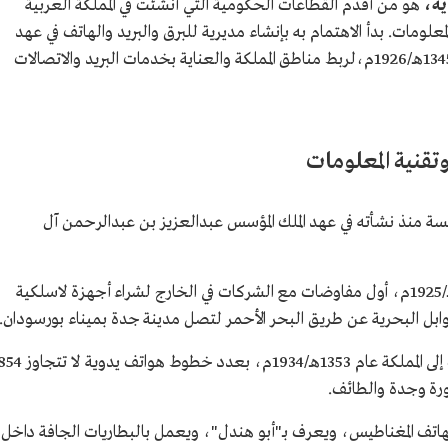
ية،
هو من أقدم القطاعات الحكومية التي أنشئت في المملكة العربية
علومات. بدأ الاهتمام به بإنشاء مديرية للبرق والبريد والهاتف في عهد
الملك عبدالعزيز بن عبدالرحمن آل سعود عام 1345هـ/1926م،لربط مناطق المملكة والعناية بخدمات البريد والاتصالات
تقنية المعلومات
ئيسة منذ نشأته في عهد الملك المؤسس عبدالعزيز بن عبدالرحمن آل
أجرت المملكة عام 1344هـ/1925م، أول مفاوضات مع الشركات في الخارج لشراء أجهزة لاسلكية
بل البحرية عن طريق البحر الأحمر لتصل مدينة جدة بميناء بورسودان.
دخلت خدمة الهاتف إلى المملكة عام 1353هـ/1934م، بعدد خطوط هواتف يدوية لا ت
منورة وجدة والطائف.
تف المغناطيس، ويعرف بـ"أبو هندل"، ويعمل بالبطاريات الجافة داخل