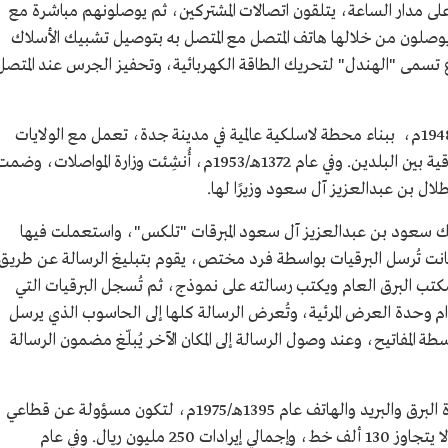
 على مدار الساعة، يتلقون اتصالات المشتركين، ثم يوصلونهم مباشرة مع
صلون من خلالها هاتف المتصل مع المتصل به بتوصيل تشبيك الأسلاك
 تسمى "الهندل" لتحريك الطاقة الكهربائية، وتحفيز الجرس عند المتصل
صدر قرار عام 1367هـ/1948م، ببناء محطة لاسلكية عالمية في مدينة جدة، تعمل مع الولايات
المتحدة الأمريكية مباشرة، لتؤمن الاتصالات البرقية بين البلدين. وفي عام 1372هـ/1953م، أُنشِئت وزارة المواصلات، وض
 طلال بن عبدالعزيز آل سعود وزيرًا لها.
لملك سعود بن عبدالعزيز آل سعود المبرقات "تلكس"، واستعملت فيها
عربية لأول مرة عام 1380هـ/1960م. وكانت تُرسل البرقيات بواسطة فرد مختص، يقوم بتبليغ الرسالة عن طريق
كتب البرق العام ويكتب رسالته على نموذج، ثم تُسجل البرقيات التي
 وحدة العرض المرئية، وتُعرض الرسالة كلها إلى الحاسوب الذي يرسل
سطة المفاتيح، وعند وصول الرسالة إلى المكان الآخر يُبلّغ مضمون الرسالة
أنشأت المملكة وزارة البرق والبريد والهاتف عام 1395هـ/1975م، لتكون مسؤولة عن قطاعي
البريد والاتصالات، وكان عدد الخطوط الهاتفية لا يتجاوز 130 ألف خط، وإجمالي إيرادات 250 مليون ريال. وفي عام