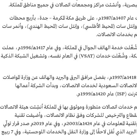
تأسست عام 1407هـ/1987م، على طريق مكة المكرمة – جدة، بأربع محطات
إنتل سات (المحيط الأطلسي)، وإنتل سات (المحيط الهندي)، وأنمر سات
م بخدمات الاتصالات.
في عام 1416هـ/1995م، شُغّلت خدمة الهاتف الجوال في المملكة، وفي عام 1417هـ/1996م، عملت
شبكات كوابل الألياف البصرية لربط مناطق المملكة، وشُغّلت خدمات (VSAT) في العام نفسه، وتشغيل الشبكة الذكية
صدر قرار في عام 1418هـ/1997م، بفصل مرافق البرق والبريد والهاتف عن وزارة المواصلات
صالات السعودية لخدمات الاتصالات، وبدأت الشركة أعمالها
خدمات اتصالات متطورة وموثوق بها في المملكة أنشِئت هيئة الاتصالات
20م، لتتولى تنظيم القطاع والترخيص للشركات وفق نظام الاتصالات، وأضيفت تقنية
المعلومات لمهام الهيئة؛ لتصبح هيئة الاتصالات وتقنية المعلومات في عام 1424هـ/2003م، وفي عام 2019م صدر قرار تولّي
الهيئة الاختصاصات التنظيمية والرقابية لقطاع البريد الذي نُقل لاحقًا إلى وزارة النقل والخدمات اللوجستية، وفي 7 ربيع