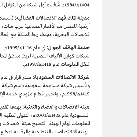
1404هـ/1984م شُغّلت أول شبكة من الكوابل البصرية، وأنشئت مراكز ومجمعات اتصالات في جميع مناطق المملكة.
مدينة الملك فهد للاتصالات الفضائية:
أرضية للعمل مع الأقمار الصناعية عرب سات، و
للاتصالات البحرية، بهدف ربط المملكة مع العال
خدمة الهاتف الجوال:
لنقل المعلومات عام 1418هـ/1997م.
شركة الاتصالات السعودية:
وتأسيس شركة مساهمة سعودية باسم شركة الات
1419هـ/1998م، وتحرير قطاع مزودي خدمة الإنترنت (ISP) عام 1420هـ/1999م.
هيئة الاتصالات والفضاء والتقنية:
بهدف تقديم 
السعودية عام 1422هـ/01