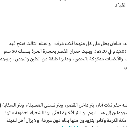
لقبة).
، فناءان يطل على كل منهما ثلاث غرف، والفناء الثالث تفتح فيه
غرفتان ومطبخ، متوسط مساحات هذه الغرف (2,20م في 3,70م). وبنيت جدران القصر بحجارة الحرة بسمك 50 سم
 والأرضيات مدكوكة بالحصى، وعليها طبقة من الطين والجص، ويوجد
ي.
 حفر ثلاث آبار، بئر داخل القصر، وبئر تسمى العسيلة، وبئر السقاية ف
جودتين إلى هذا اليوم، والبئر الأخيرة تغنّى بها الشعراء لعذوبة مائها
المكرمة وكانوا يتزودون منها بالماء دون غيرها، ولا يزال أهل المدينة